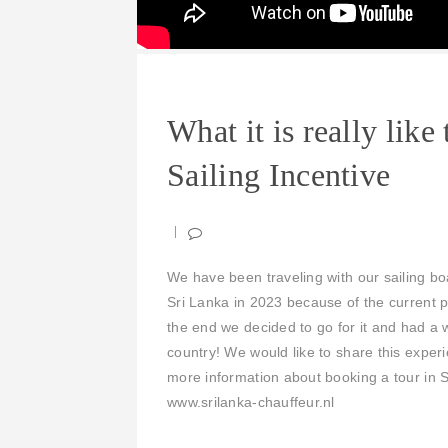
What it is really like
Sailing Incentive
We have been traveling with our sailing boat
Sri Lanka in 2023 because of the current po
the end we decided to go for it and had a w
country! We would like to share this experi
more information about booking a tour in 
www.srilanka-chauffeur.nl