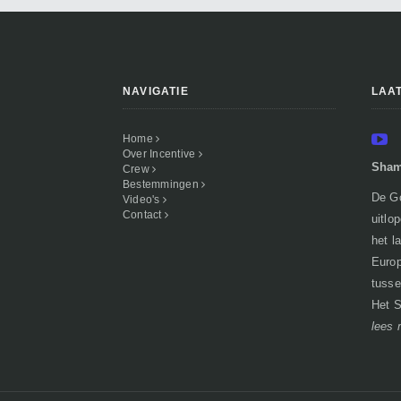
NAVIGATIE
LAA
Home
Over Incentive
Sham
Crew
Bestemmingen
De Go
Video's
Contact
uitlo
het l
Europ
tusse
Het S
lees 