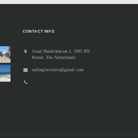
CONTACT INFO
Graaf Hendrikstraat 2, 5995 BN
Vertrek uit Suakin, of toch niet?
Kessel, The Netherlands
Aangekomen in Sudan
Na slechts twee nachten in Suakin
Van de ooit florerende handelspost
sailingincentive@gmail.com
houden we het voor gezien en
resten slechts nog ruïnes.
besluiten we weer een stukje verder
Bij het binnenvaren passeren we “o
noord te gaan. De ankerplek bij Marsa
Suakin Island” waarop geen enkel
n...
gebouw meer comple...
Marsa Inkeifal 18 t/m 20 maart 2023
Suakin 15 t/m 17 maart 2023
lees meer
lees meer