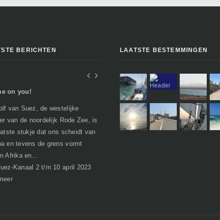
TSTE BERICHTEN
LAATSTE BESTEMMINGEN
e on you!
In Egypte of toch niet..
lf van Suez, de westelijke
Geen verhalen over woestijnen, farao's
per van de noordelijk Rode Zee, is
en piramides zoals je misschien zou
aatste stukje dat ons scheidt van
verwachten. Egypte heeft bij het
a en tevens de grens vormt
passeren van de grens al een nare
n Afrika en...
bijsma...
I
uez-Kanaal 2 t/m 10 april 2023
Soma Bay 21 maart t/m 1 april 2023
meer
lees meer