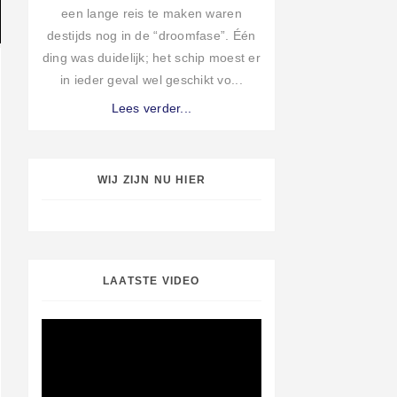
een lange reis te maken waren
destijds nog in de “droomfase”. Één
ding was duidelijk; het schip moest er
in ieder geval wel geschikt vo...
Lees verder...
WIJ ZIJN NU HIER
LAATSTE VIDEO