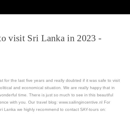
 to visit Sri Lanka in 2023 -
 for the last five years and really doubted if it was safe to visit
litical and economical situation. We are really happy that in
onderful time. There is just so much to see in this beautiful
ence with you. Our travel blog: www.sailingincentive.nl For
Sri Lanka we highly recommend to contact SAY-tours on: