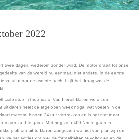
ktober 2022
rt twee dagen, wederom zonder wind. De motor draait tot onze
it gedeelte van de wereld nu eenmaal niet anders. In de eerste
nst uit maar de tweede nacht blijft het droog wat de
kt.
fficiële stop in Indonesië. Van hieruit klaren we uit om
t uitklaren heeft de afgelopen week nogal wat voeten in de
klaart meestal binnen 24 uur vertrekken en is het niet meer
t om aan land te gaan. Met nog zo'n 400 Nm te gaan in
ekke plek om uit te klaren aangezien we niet van plan zijn om
n we het advies om hier de formaliteiten te voltooien en de