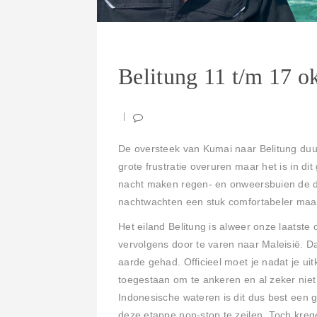
Belitung 11 t/m 17 o
De oversteek van Kumai naar Belitung duu
grote frustratie overuren maar het is in d
nacht maken regen- en onweersbuien de die
nachtwachten een stuk comfortabeler maa
Het eiland Belitung is alweer onze laatste o
vervolgens door te varen naar Maleisië. Da
aarde gehad. Officieel moet je nadat je uit
toegestaan om te ankeren en al zeker nie
Indonesische wateren is dit dus best een g
deze etappe non-stop te zeilen. Toch krege