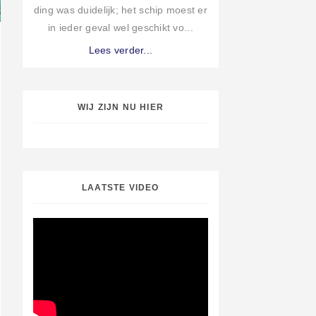
ding was duidelijk; het schip moest er
in ieder geval wel geschikt vo...
Lees verder...
WIJ ZIJN NU HIER
LAATSTE VIDEO