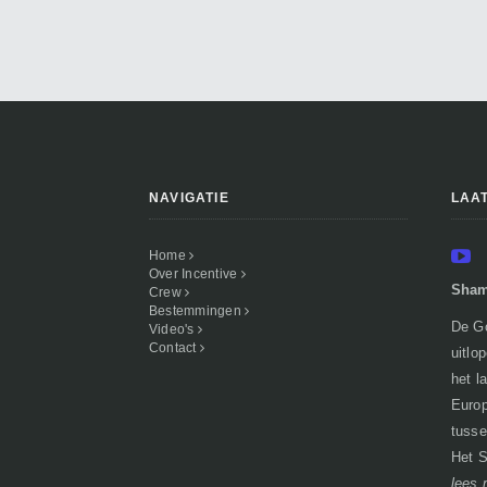
NAVIGATIE
LAA
Home
Over Incentive
Sham
Crew
Bestemmingen
De Go
Video's
Contact
uitlo
het l
Europ
tusse
Het S
lees 