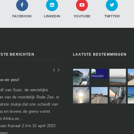
FACEBOOK
LINKEDIN
YOUTUBE
TWITTER
TSTE BERICHTEN
LAATSTE BESTEMMINGEN
e on you!
In Egypte of toch niet..
lf van Suez, de westelijke
Geen verhalen over woestijnen, farao's
per van de noordelijk Rode Zee, is
en piramides zoals je misschien zou
aatste stukje dat ons scheidt van
verwachten. Egypte heeft bij het
a en tevens de grens vormt
passeren van de grens al een nare
n Afrika en...
bijsma...
I
uez-Kanaal 2 t/m 10 april 2023
Soma Bay 21 maart t/m 1 april 2023
meer
lees meer