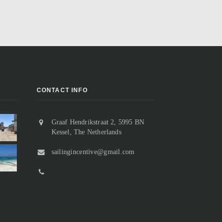
CONTACT INFO
Graaf Hendrikstraat 2, 5995 BN
Vertrek uit Suakin, of toch niet?
Kessel, The Netherlands
Aangekomen in Sudan
Na slechts twee nachten in Suakin
Van de ooit florerende handelspost
sailingincentive@gmail.com
houden we het voor gezien en
resten slechts nog ruïnes.
besluiten we weer een stukje verder
Bij het binnenvaren passeren we “o
noord te gaan. De ankerplek bij Marsa
Suakin Island” waarop geen enkel
n...
gebouw meer comple...
Marsa Inkeifal 18 t/m 20 maart 2023
Suakin 15 t/m 17 maart 2023
lees meer
lees meer