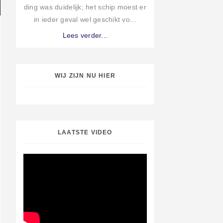
ding was duidelijk; het schip moest er
in ieder geval wel geschikt vo...
Lees verder...
WIJ ZIJN NU HIER
LAATSTE VIDEO