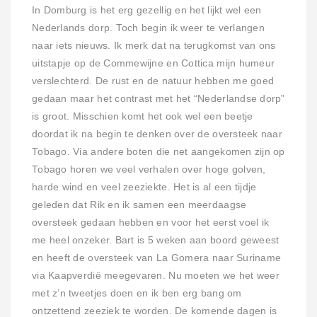
In Domburg is het erg gezellig en het lijkt wel een
Nederlands dorp. Toch begin ik weer te verlangen
naar iets nieuws. Ik merk dat na terugkomst van ons
uitstapje op de Commewijne en Cottica mijn humeur
verslechterd. De rust en de natuur hebben me goed
gedaan maar het contrast met het “Nederlandse dorp”
is groot. Misschien komt het ook wel een beetje
doordat ik na begin te denken over de oversteek naar
Tobago. Via andere boten die net aangekomen zijn op
Tobago horen we veel verhalen over hoge golven,
harde wind en veel zeeziekte. Het is al een tijdje
geleden dat Rik en ik samen een meerdaagse
oversteek gedaan hebben en voor het eerst voel ik
me heel onzeker. Bart is 5 weken aan boord geweest
en heeft de oversteek van La Gomera naar Suriname
via Kaapverdië meegevaren. Nu moeten we het weer
met z’n tweetjes doen en ik ben erg bang om
ontzettend zeeziek te worden. De komende dagen is