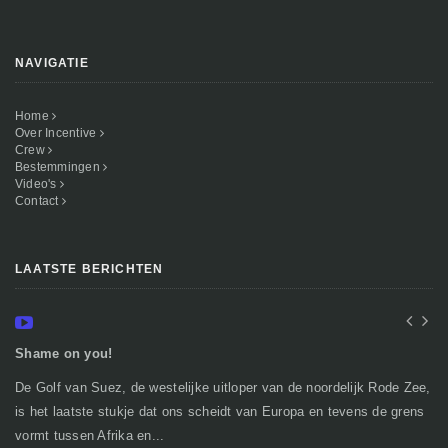
NAVIGATIE
Home
Over Incentive
Crew
Bestemmingen
Video's
Contact
LAATSTE BERICHTEN
Shame on you!
In
De Golf van Suez, de westelijke uitloper van de noordelijk Rode Zee,
Ge
is het laatste stukje dat ons scheidt van Europa en tevens de grens
mi
vormt tussen Afrika en...
gr