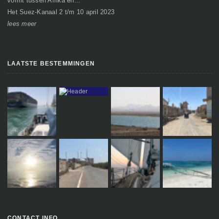
vormt tussen Afrika en...
gr
Het Suez-Kanaal 2 t/m 10 april 2023
So
lees meer
le
LAATSTE BESTEMMINGEN
CONTACT INFO