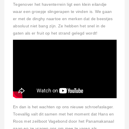
Tegenover het haventerrein ligt een klein eilandje
waar een groepje slingerapen te vinden is. We gaan
er met de dinghy naartoe en merken dat de beestjes
absoluut niet bang zijn. Ze hebben het snel in de
gaten als er fruit op het strand gelegd wordt!
En dan is het wachten op ons nieuwe schroefaslager.
Toevallig valt dit samen met het moment dat Hans en
Roos met zeilboot Vagebond door het Panamakanaal
gaan en ze vragen ons om mee te varen als