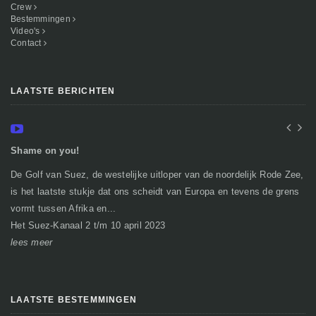
Crew
Bestemmingen
Video's
Contact
LAATSTE BERICHTEN
Shame on you!
In
De Golf van Suez, de westelijke uitloper van de noordelijk Rode Zee,
Ge
is het laatste stukje dat ons scheidt van Europa en tevens de grens
mi
vormt tussen Afrika en...
gr
Het Suez-Kanaal 2 t/m 10 april 2023
So
lees meer
le
LAATSTE BESTEMMINGEN