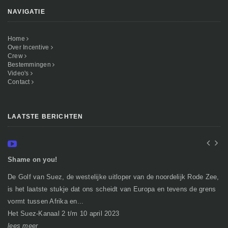
NAVIGATIE
Home
Over Incentive
Crew
Bestemmingen
Video's
Contact
LAATSTE BERICHTEN
Shame on you!
In
De Golf van Suez, de westelijke uitloper van de noordelijk Rode Zee,
Ge
is het laatste stukje dat ons scheidt van Europa en tevens de grens
mi
vormt tussen Afrika en...
gr
Het Suez-Kanaal 2 t/m 10 april 2023
So
lees meer
le