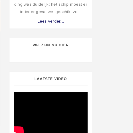
ding was duidelijk; het schip moest er
in ieder geval wel geschikt vo...
Lees verder...
WIJ ZIJN NU HIER
LAATSTE VIDEO