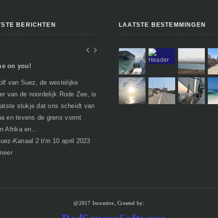
TSTE BERICHTEN
LAATSTE BESTEMMINGEN
e on you!
In Egypte of toch niet..
lf van Suez, de westelijke
Geen verhalen over woestijnen, farao's
per van de noordelijk Rode Zee, is
en piramides zoals je misschien zou
aatste stukje dat ons scheidt van
verwachten. Egypte heeft bij het
a en tevens de grens vormt
passeren van de grens al een nare
n Afrika en...
bijsma...
I
uez-Kanaal 2 t/m 10 april 2023
Soma Bay 21 maart t/m 1 april 2023
meer
lees meer
@2017 Incentive, Created by: