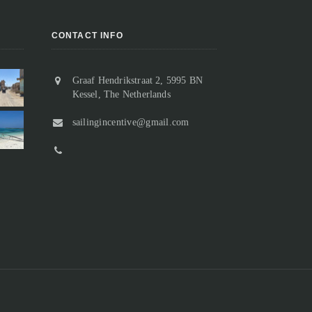
CONTACT INFO
Graaf Hendrikstraat 2, 5995 BN
Vertrek uit Suakin, of toch niet?
Kessel, The Netherlands
Aangekomen in Sudan
Na slechts twee nachten in Suakin
Van de ooit florerende handelspost
sailingincentive@gmail.com
houden we het voor gezien en
resten slechts nog ruïnes.
besluiten we weer een stukje verder
Bij het binnenvaren passeren we “o
noord te gaan. De ankerplek bij Marsa
Suakin Island” waarop geen enkel
n...
gebouw meer comple...
Marsa Inkeifal 18 t/m 20 maart 2023
Suakin 15 t/m 17 maart 2023
lees meer
lees meer