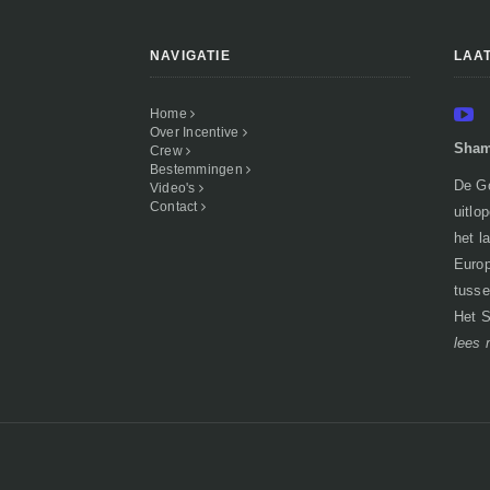
NAVIGATIE
LAA
Home
Over Incentive
Sham
Crew
Bestemmingen
De Go
Video's
Contact
uitlo
het l
Europ
tusse
Het S
lees 