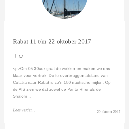
Hoe ga je nu op zoek naar het perfecte schip? Onze
plannen om een lange reis te maken waren destijds nog in
Rabat 11 t/m 22 oktober 2017
de “droomfase”. Één ding was duidelijk; het schip moest
er in ieder geval wel geschikt vo...
Lees verder...
<p>Om 05.30uur gaat de wekker en maken we ons
klaar voor vertrek. De te overbruggen afstand van
Culatra naar Rabat is zo’n 180 nautische mijlen. Op
WIJ ZIJN NU HIER
de AIS zien we dat zowel de Panta Rhei als de
Shalom...
Lees verder...
29 oktober 2017
LAATSTE VIDEO