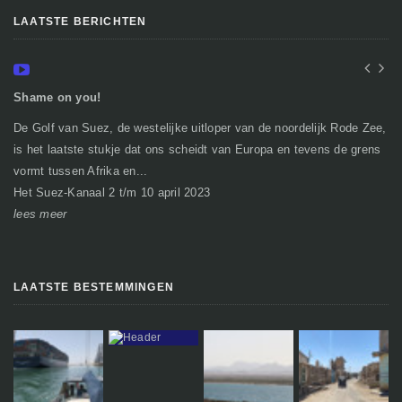
LAATSTE BERICHTEN
Shame on you!
In
De Golf van Suez, de westelijke uitloper van de noordelijk Rode Zee,
Ge
is het laatste stukje dat ons scheidt van Europa en tevens de grens
mi
vormt tussen Afrika en...
gr
Het Suez-Kanaal 2 t/m 10 april 2023
So
lees meer
le
LAATSTE BESTEMMINGEN