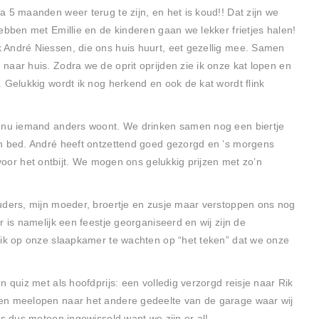
 5 maanden weer terug te zijn, en het is koud!! Dat zijn we
ebben met Emillie en de kinderen gaan we lekker frietjes halen!
 André Niessen, die ons huis huurt, eet gezellig mee. Samen
naar huis. Zodra we de oprit oprijden zie ik onze kat lopen en
 Gelukkig wordt ik nog herkend en ook de kat wordt flink
r nu iemand anders woont. We drinken samen nog een biertje
en bed. André heeft ontzettend goed gezorgd en ’s morgens
 voor het ontbijt. We mogen ons gelukkig prijzen met zo’n
uders, mijn moeder, broertje en zusje maar verstoppen ons nog
 is namelijk een feestje georganiseerd en wij zijn de
 ik op onze slaapkamer te wachten op “het teken” dat we onze
 quiz met als hoofdprijs: een volledig verzorgd reisje naar Rik
en meelopen naar het andere gedeelte van de garage waar wij
is dus meteen ingewisseld want we zijn er al!