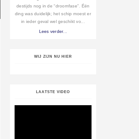
destijds nog in de “droomfase”. Één
ding was duidelijk; het schip moest er
in ieder geval wel geschikt vo...
Lees verder...
WIJ ZIJN NU HIER
LAATSTE VIDEO