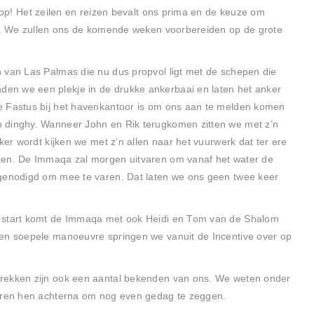
s op! Het zeilen en reizen bevalt ons prima en de keuze om
kt. We zullen ons de komende weken voorbereiden op de grote
 van Las Palmas die nu dus propvol ligt met de schepen die
en we een plekje in de drukke ankerbaai en laten het anker
e Fastus bij het havenkantoor is om ons aan te melden komen
 dinghy. Wanneer John en Rik terugkomen zitten we met z’n
ker wordt kijken we met z’n allen naar het vuurwerk dat ter ere
ken. De Immaqa zal morgen uitvaren om vanaf het water de
tgenodigd om mee te varen. Dat laten we ons geen twee keer
e start komt de Immaqa met ook Heidi en Tom van de Shalom
een soepele manoeuvre springen we vanuit de Incentive over op
trekken zijn ook een aantal bekenden van ons. We weten onder
varen hen achterna om nog even gedag te zeggen.