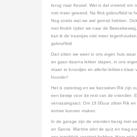
terug naar Kessel. Wat is dat vreemd om na
niet meer gewend. Na flink geknuffeld te h
Nog zoiets wat we wel gemist hebben. Ook
met André rijden we naar de Beeselseweg, 
kan ik de traantjes niet meer tegenhouden.
geknuffeld.
Dan zitten we weer in ons eigen huis waa
en gaan daarna lekker slapen, in ons eig
staan er broodjes en allerlei lekkers klaar
huurder!
Het is zaterdag en we bezoeken Rik zijn o
een beetje voor de rest van de vrienden. Er
verrassingsact. Om 19.00uur zitten Rik en
entree kunnen maken.
In de garage zijn de vrienden bezig met een
en Sanne. Martine wint de quiz en mag ev
ons inmiddels verstopt hebben. Haar prijs 