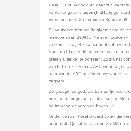
Fase 1 is nu voltooid en daar zijn we trot
verder te gaan is eigenlijk al lang gemaa
oversteek naar Suriname via Kaapverdië.
Bij aankomst zien we de gigantische haven
meedoen aan de ARC. Na even zoeken vind
zakken. Terwijl Rik samen met John van d
Koen en Iris van de Immaqa langs met hun
drieën al lekker te borrelen. Zodra het don
van het vertrek van de ARC wordt afgesto
start van de ARC te zien en we worden ui
zeggen!
Zo gezegd, zo gedaan. Een uurtje voor d
aan boord langs de Incentive varen. Met 
de Immaqa en varen de haven uit.
Onder de ruim tweehonderd boten die ver
andere de Quiset te traceren via AIS en 