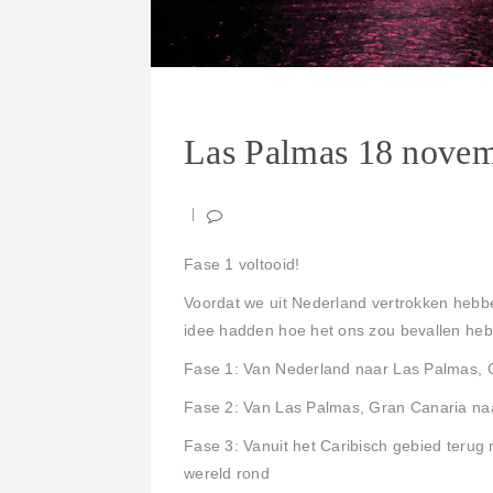
Las Palmas 18 novem
Fase 1 voltooid!
Voordat we uit Nederland vertrokken hebb
idee hadden hoe het ons zou bevallen hebb
Fase 1: Van Nederland naar Las Palmas, 
Fase 2: Van Las Palmas, Gran Canaria naa
Fase 3: Vanuit het Caribisch gebied teru
wereld rond