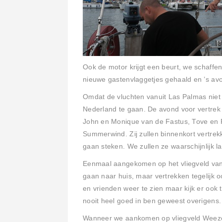
Ook de motor krijgt een beurt, we schaff
nieuwe gastenvlaggetjes gehaald en ’s avo
Omdat de vluchten vanuit Las Palmas niet 
Nederland te gaan. De avond voor vertre
John en Monique van de Fastus, Tove en 
Summerwind. Zij zullen binnenkort vertre
gaan steken. We zullen ze waarschijnlijk l
Eenmaal aangekomen op het vliegveld van
gaan naar huis, maar vertrekken tegelijk oo
en vrienden weer te zien maar kijk er ook
nooit heel goed in ben geweest overigens
Wanneer we aankomen op vliegveld Weeze s