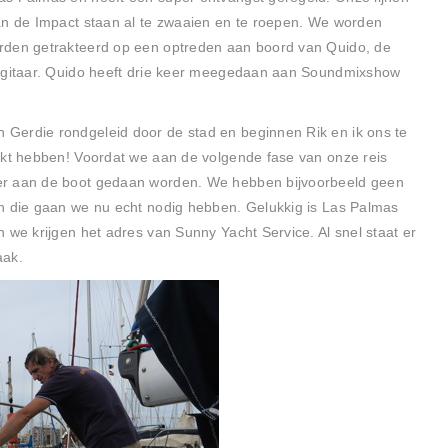
an de Impact staan al te zwaaien en te roepen. We worden
rden getrakteerd op een optreden aan boord van Quido, de
e gitaar. Quido heeft drie keer meegedaan aan Soundmixshow
Gerdie rondgeleid door de stad en beginnen Rik en ik ons te
ikt hebben! Voordat we aan de volgende fase van onze reis
er aan de boot gedaan worden. We hebben bijvoorbeeld geen
en die gaan we nu echt nodig hebben. Gelukkig is Las Palmas
 we krijgen het adres van Sunny Yacht Service. Al snel staat er
aak.