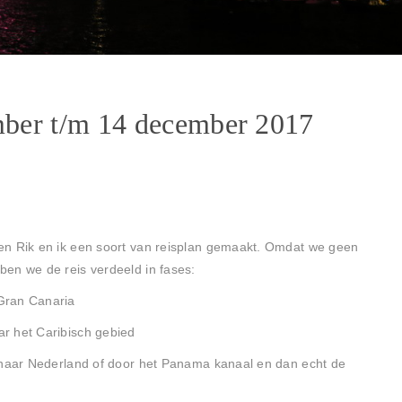
ber t/m 14 december 2017
en Rik en ik een soort van reisplan gemaakt. Omdat we geen
en we de reis verdeeld in fases:
Gran Canaria
r het Caribisch gebied
g naar Nederland of door het Panama kanaal en dan echt de