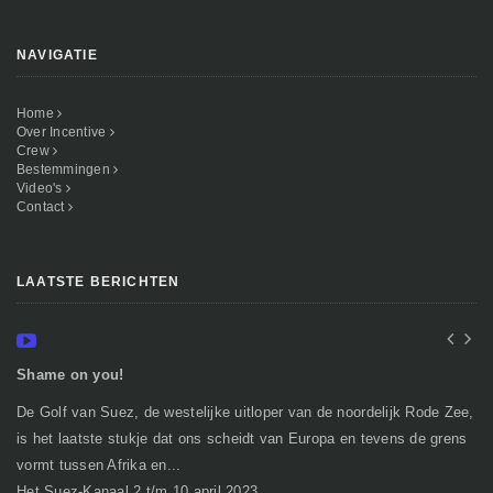
NAVIGATIE
Home
Over Incentive
Crew
Bestemmingen
Video's
Contact
LAATSTE BERICHTEN
Shame on you!
In
De Golf van Suez, de westelijke uitloper van de noordelijk Rode Zee,
Ge
is het laatste stukje dat ons scheidt van Europa en tevens de grens
mi
vormt tussen Afrika en...
gr
Het Suez-Kanaal 2 t/m 10 april 2023
So