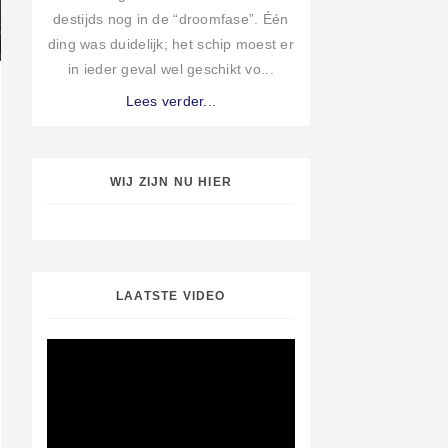
destijds nog in de “droomfase”. Één
ding was duidelijk; het schip moest er
in ieder geval wel geschikt vo...
Lees verder...
WIJ ZIJN NU HIER
LAATSTE VIDEO