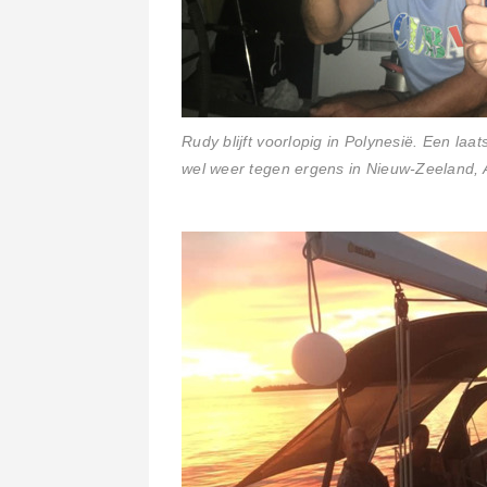
Rudy blijft voorlopig in Polynesië. Een la
wel weer tegen ergens in Nieuw-Zeeland, Au