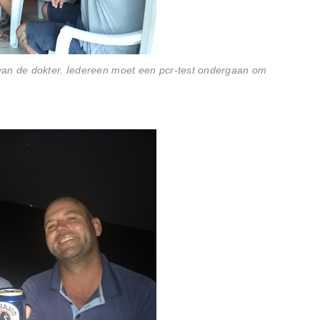
van de dokter. Iedereen moet een pcr-test ondergaan om