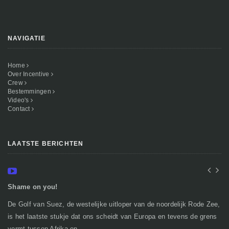
NAVIGATIE
Home
Over Incentive
Crew
Bestemmingen
Video's
Contact
LAATSTE BERICHTEN
Shame on you!
In
De Golf van Suez, de westelijke uitloper van de noordelijk Rode Zee,
Ge
is het laatste stukje dat ons scheidt van Europa en tevens de grens
mi
vormt tussen Afrika en...
gr