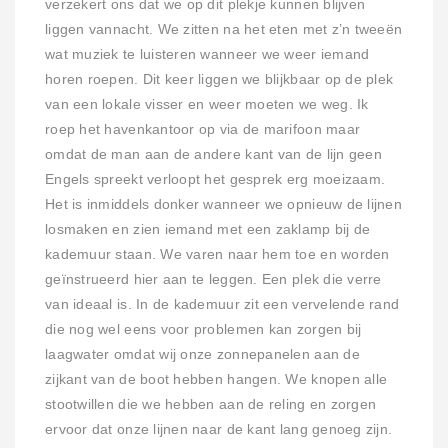
verzekert ons dat we op dit plekje kunnen blijven
liggen vannacht. We zitten na het eten met z’n tweeën
wat muziek te luisteren wanneer we weer iemand
horen roepen. Dit keer liggen we blijkbaar op de plek
van een lokale visser en weer moeten we weg. Ik
roep het havenkantoor op via de marifoon maar
omdat de man aan de andere kant van de lijn geen
Engels spreekt verloopt het gesprek erg moeizaam.
Het is inmiddels donker wanneer we opnieuw de lijnen
losmaken en zien iemand met een zaklamp bij de
kademuur staan. We varen naar hem toe en worden
geïnstrueerd hier aan te leggen. Een plek die verre
van ideaal is. In de kademuur zit een vervelende rand
die nog wel eens voor problemen kan zorgen bij
laagwater omdat wij onze zonnepanelen aan de
zijkant van de boot hebben hangen. We knopen alle
stootwillen die we hebben aan de reling en zorgen
ervoor dat onze lijnen naar de kant lang genoeg zijn.