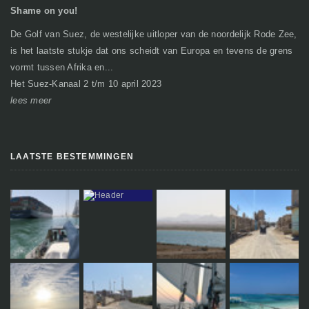
Shame on you!
In
De Golf van Suez, de westelijke uitloper van de noordelijk Rode Zee,
Ge
is het laatste stukje dat ons scheidt van Europa en tevens de grens
mi
vormt tussen Afrika en...
gr
Het Suez-Kanaal 2 t/m 10 april 2023
So
lees meer
le
LAATSTE BESTEMMINGEN