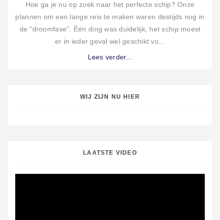
Hoe ga je nu op zoek naar het perfecte schip? Onze
plannen om een lange reis te maken waren destijds nog in
de “droomfase”. Één ding was duidelijk; het schip moest
er in ieder geval wel geschikt vo...
Lees verder...
WIJ ZIJN NU HIER
LAATSTE VIDEO