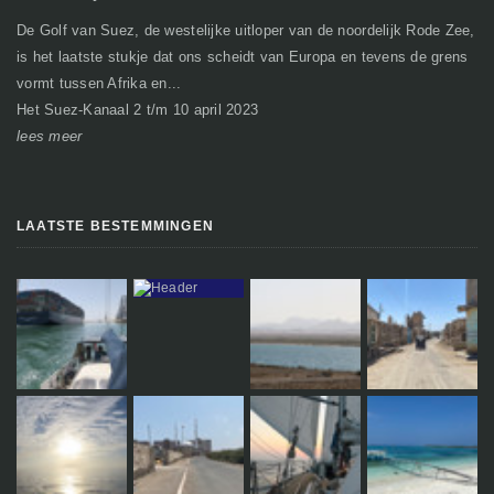
De Golf van Suez, de westelijke uitloper van de noordelijk Rode Zee,
Ge
is het laatste stukje dat ons scheidt van Europa en tevens de grens
mi
vormt tussen Afrika en...
gr
Het Suez-Kanaal 2 t/m 10 april 2023
So
lees meer
le
LAATSTE BESTEMMINGEN