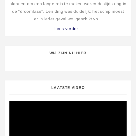
plannen om een lange reis te maken waren destijds nog in
de “droomfase”. Één ding was duidelijk; het schip moest
er in ieder geval wel geschikt vo...
Lees verder...
WIJ ZIJN NU HIER
LAATSTE VIDEO