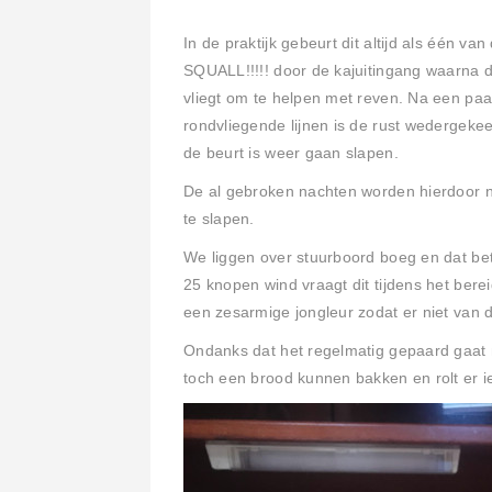
In de praktijk gebeurt dit altijd als één va
SQUALL!!!!! door de kajuitingang waarna de
vliegt om te helpen met reven. Na een pa
rondvliegende lijnen is de rust wedergeke
de beurt is weer gaan slapen.
De al gebroken nachten worden hierdoor 
te slapen.
We liggen over stuurboord boeg en dat bet
25 knopen wind vraagt dit tijdens het bere
een zesarmige jongleur zodat er niet van 
Ondanks dat het regelmatig gepaard gaat
toch een brood kunnen bakken en rolt er i