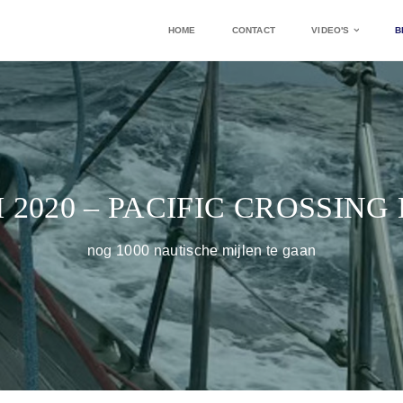
HOME
CONTACT
VIDEO'S
B
I 2020 – PACIFIC CROSSING
nog 1000 nautische mijlen te gaan