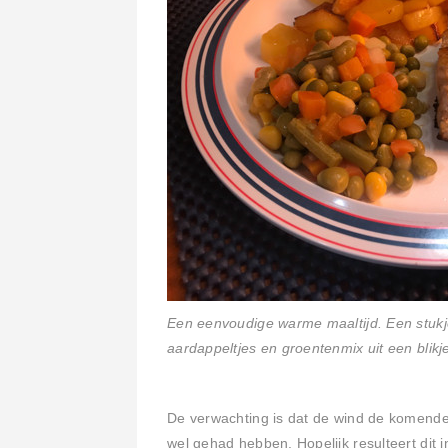
Een eenvoudige warme maaltijd. Een stuk
aardappeltjes en groentenmix uit een blikj
De verwachting is dat de wind de komende
wel gehad hebben. Hopelijk resulteert dit 