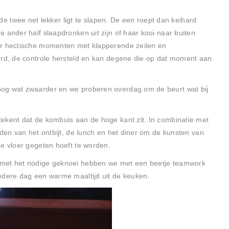
n de twee net lekker ligt te slapen. De een roept dan keihard
 ander half slaapdronken uit zijn of haar kooi naar buiten
ar hectische momenten met klapperende zeilen en
erd, de controle hersteld en kan degene die op dat moment aan
nog wat zwaarder en we proberen overdag om de beurt wat bij
ekent dat de kombuis aan de hoge kant zit. In combinatie met
iden van het ontbijt, de lunch en het diner om de kunsten van
de vloer gegeten hoeft te worden.
 met het nodige geknoei hebben we met een beetje teamwork
edere dag een warme maaltijd uit de keuken.