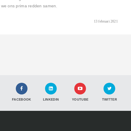
en we ons prima redden samen.
13 februari 2021
FACEBOOK
LINKEDIN
YOUTUBE
TWITTER