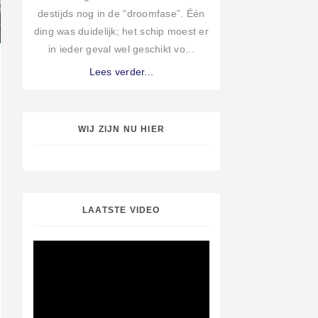
destijds nog in de “droomfase”. Één
ding was duidelijk; het schip moest er
in ieder geval wel geschikt vo...
Lees verder...
WIJ ZIJN NU HIER
LAATSTE VIDEO