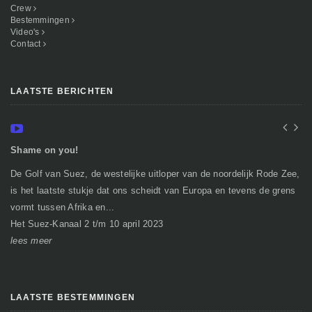
Crew
Bestemmingen
Video's
Contact
LAATSTE BERICHTEN
Shame on you!
In
De Golf van Suez, de westelijke uitloper van de noordelijk Rode Zee,
Ge
is het laatste stukje dat ons scheidt van Europa en tevens de grens
mi
vormt tussen Afrika en...
gr
Het Suez-Kanaal 2 t/m 10 april 2023
So
lees meer
le
LAATSTE BESTEMMINGEN