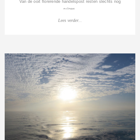
Van de ooit florerende handelspost resten slechts nog
ruïnes.
Bij het binnenvaren passeren we “old Suakin Island”
Lees verder...
waarop geen enkel gebouw meer comple...