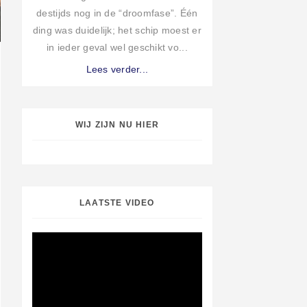
destijds nog in de “droomfase”. Één
ding was duidelijk; het schip moest er
in ieder geval wel geschikt vo...
Lees verder...
WIJ ZIJN NU HIER
LAATSTE VIDEO