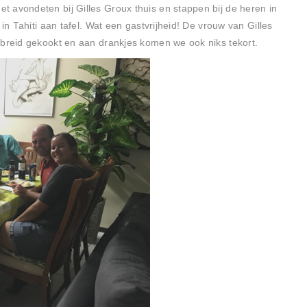
 avondeten bij Gilles Groux thuis en stappen bij de heren in
 in Tahiti aan tafel. Wat een gastvrijheid! De vrouw van Gilles
ebreid gekookt en aan drankjes komen we ook niks tekort.