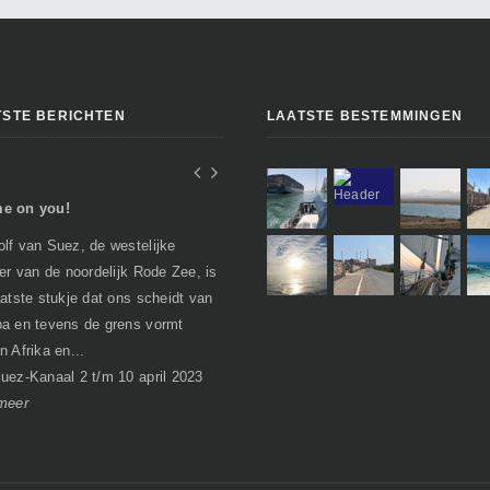
TSTE BERICHTEN
LAATSTE BESTEMMINGEN
e on you!
In Egypte of toch niet..
lf van Suez, de westelijke
Geen verhalen over woestijnen, farao's
per van de noordelijk Rode Zee, is
en piramides zoals je misschien zou
aatste stukje dat ons scheidt van
verwachten. Egypte heeft bij het
a en tevens de grens vormt
passeren van de grens al een nare
n Afrika en...
bijsma...
I
uez-Kanaal 2 t/m 10 april 2023
Soma Bay 21 maart t/m 1 april 2023
meer
lees meer