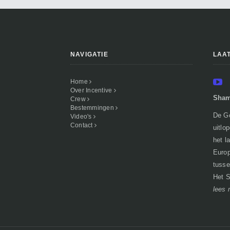
NAVIGATIE
LAA
Home
Over Incentive
Sham
Crew
Bestemmingen
De Go
Video's
Contact
uitlo
het l
Europ
tusse
Het S
lees 