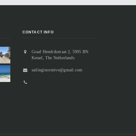
CONTACT INFO
Graaf Hendrikstraat 2, 5995 BN
Vertrek uit Suakin, of toch niet?
Kessel, The Netherlands
Aangekomen in Sudan
Na slechts twee nachten in Suakin
Van de ooit florerende handelspost
sailingincentive@gmail.com
houden we het voor gezien en
resten slechts nog ruïnes.
besluiten we weer een stukje verder
Bij het binnenvaren passeren we “o
noord te gaan. De ankerplek bij Marsa
Suakin Island” waarop geen enkel
n...
gebouw meer comple...
Marsa Inkeifal 18 t/m 20 maart 2023
Suakin 15 t/m 17 maart 2023
lees meer
lees meer