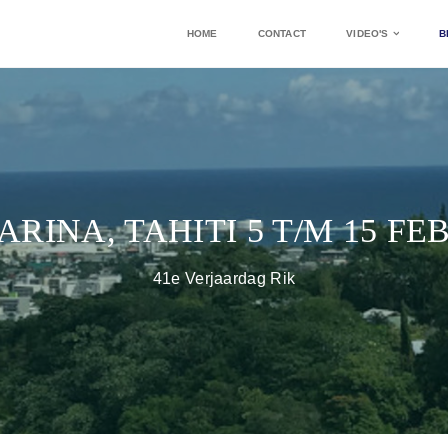
HOME
CONTACT
VIDEO'S
B
RINA, TAHITI 5 T/M 15 FE
41e Verjaardag Rik