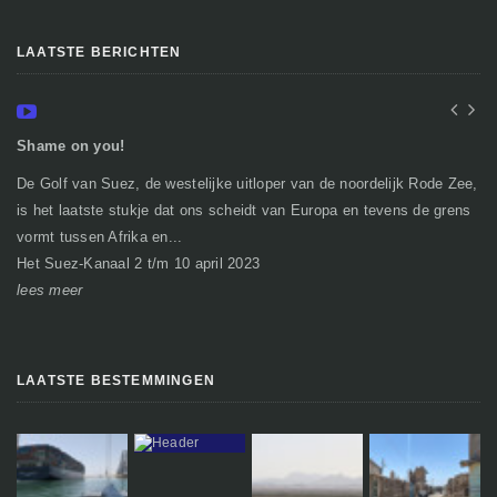
LAATSTE BERICHTEN
Shame on you!
In
De Golf van Suez, de westelijke uitloper van de noordelijk Rode Zee,
Ge
is het laatste stukje dat ons scheidt van Europa en tevens de grens
mi
vormt tussen Afrika en...
gr
Het Suez-Kanaal 2 t/m 10 april 2023
So
lees meer
le
LAATSTE BESTEMMINGEN