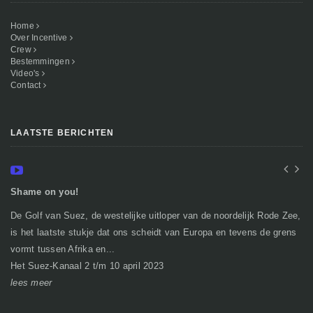
Home
Over Incentive
Crew
Bestemmingen
Video's
Contact
LAATSTE BERICHTEN
Shame on you!
In
De Golf van Suez, de westelijke uitloper van de noordelijk Rode Zee,
Ge
is het laatste stukje dat ons scheidt van Europa en tevens de grens
mi
vormt tussen Afrika en...
gr
Het Suez-Kanaal 2 t/m 10 april 2023
So
lees meer
le