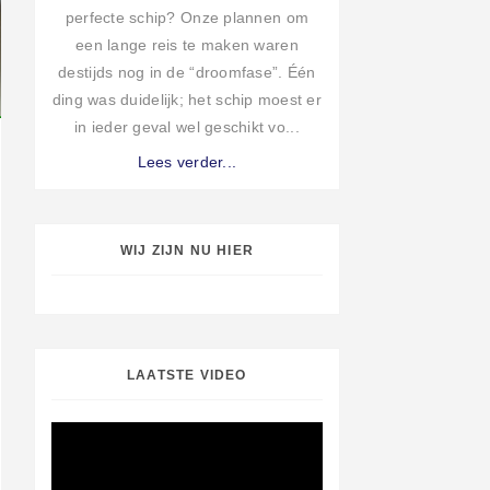
perfecte schip? Onze plannen om
een lange reis te maken waren
destijds nog in de “droomfase”. Één
ding was duidelijk; het schip moest er
in ieder geval wel geschikt vo...
Lees verder...
WIJ ZIJN NU HIER
LAATSTE VIDEO