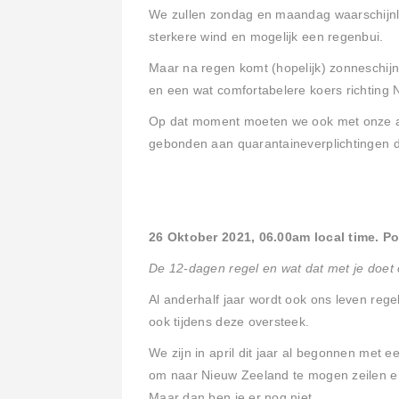
We zullen zondag en maandag waarschijnl
sterkere wind en mogelijk een regenbui.
Maar na regen komt (hopelijk) zonneschijn
en een wat comfortabelere koers richting
Op dat moment moeten we ook met onze a
gebonden aan quarantaineverplichtingen d
26 Oktober 2021, 06.00am local time. Pos
De 12-dagen regel en wat dat met je doet 
Al anderhalf jaar wordt ook ons leven reg
ook tijdens deze oversteek.
We zijn in april dit jaar al begonnen met
om naar Nieuw Zeeland te mogen zeilen en
Maar dan ben je er nog niet....