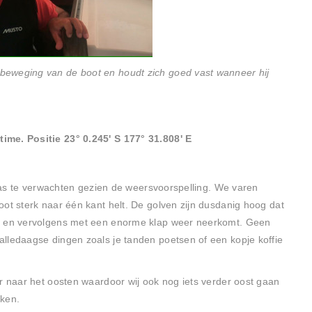
beweging van de boot en houdt zich goed vast wanneer hij
ime. Positie 23° 0.245' S 177° 31.808' E
t was te verwachten gezien de weersvoorspelling. We varen
ot sterk naar één kant helt. De golven zijn dusdanig hoog dat
er en vervolgens met een enorme klap weer neerkomt. Geen
lledaagse dingen zoals je tanden poetsen of een kopje koffie
er naar het oosten waardoor wij ook nog iets verder oost gaan
jken.