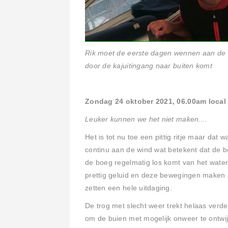
Rik moet de eerste dagen wennen aan de 
door de kajuitingang naar buiten komt
Zondag 24 oktober 2021, 06.00am local t
Leuker kunnen we het niet maken....
Het is tot nu toe een pittig ritje maar da
continu aan de wind wat betekent dat de bo
de boeg regelmatig los komt van het wat
prettig geluid en deze bewegingen maken a
zetten een hele uitdaging.
De trog met slecht weer trekt helaas verd
om de buien met mogelijk onweer te ontwi