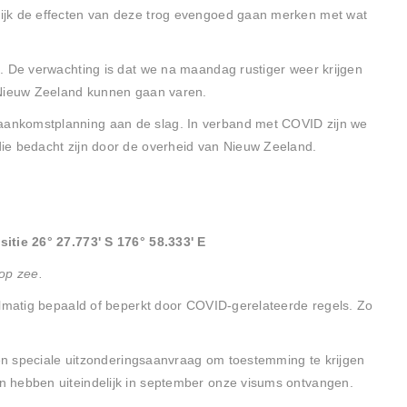
ijk de effecten van deze trog evengoed gaan merken met wat
. De verwachting is dat we na maandag rustiger weer krijgen
 Nieuw Zeeland kunnen gaan varen.
ankomstplanning aan de slag. In verband met COVID zijn we
ie bedacht zijn door de overheid van Nieuw Zeeland.
itie 26° 27.773' S 176° 58.333' E
op zee.
elmatig bepaald of beperkt door COVID-gerelateerde regels. Zo
 een speciale uitzonderingsaanvraag om toestemming te krijgen
 hebben uiteindelijk in september onze visums ontvangen.