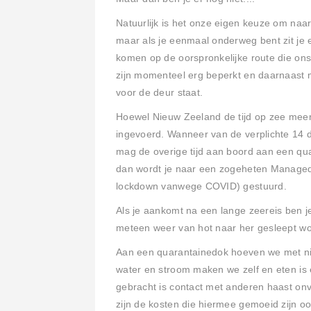
Natuurlijk is het onze eigen keuze om naa
maar als je eenmaal onderweg bent zit je e
komen op de oorspronkelijke route die ons 
zijn momenteel erg beperkt en daarnaast
voor de deur staat.
Hoewel Nieuw Zeeland de tijd op zee meer
ingevoerd. Wanneer van de verplichte 14 
mag de overige tijd aan boord aan een q
dan wordt je naar een zogeheten Managed I
lockdown vanwege COVID) gestuurd.
Als je aankomt na een lange zeereis ben j
meteen weer van hot naar her gesleept w
Aan een quarantainedok hoeven we met ni
water en stroom maken we zelf en eten is
gebracht is contact met anderen haast onv
zijn de kosten die hiermee gemoeid zijn o