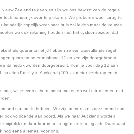
r Nieuw Zeeland te gaan en zijn we ons bewust van de regels
r toch behoorlijk over te piekeren. We proberen weer terug te
uiteindelijk hopelijk weer naar huis zal leiden maar de keuzes
 moeten we ook rekening houden met het cycloonseizoen dat
ekent als quarantainetijd hebben ze een aanvullende regel
dagen quarantaine er minimaal 12 op zee zijn doorgebracht
uarantainedok worden doorgebracht. Kom je vóór dag 12 aan
solation Facility in Auckland (200 kilometer verderop en in
e moe, wil je even schoon schip maken en wat uitrusten en niet
orden.
emand contact te hebben. We zijn immers zelfvoorzienend dus
 er ook voldoende aan boord. Als we naar Auckland worden
ermijdelijk en daardoor in onze ogen zeer onlogisch. Daarnaast
ok nog eens allemaal voor ons.