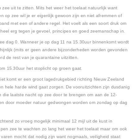
ee uit te zitten. Mits het weer het toelaat natuurlijk want
en op zee wil je er eigenlijk gewoon zijn en niet afremmen of
band met een of andere regel. Het voelt als een soort druk om
 heel erg tegen je gevoel, principes en goed zeemanschap in.
ee dag 0. Wanneer je op dag 11 na 15.30uur binnenkomt wordt
hijnlijk (mits er geen andere bijzonderheden worden gevonden
d de rest van je quarantaine uitzitten.
m 15.30uur het stoplicht op groen gaat.
ziet komt er een groot lagedrukgebied richting Nieuw Zeeland
n hele harde wind gaat zorgen. De vooruitzichten zijn dusdanig
s om die laatste nacht op zee door te brengen om aan de 12-
hien door moeder natuur gedwongen worden om zondag op dag
htend zo vroeg mogelijk minimaal 12 mijl uit de kust in
 open zee te wachten zo lang het weer het toelaat maar om ook
varen mocht dat nodig zijn want nogmaals, veiligheid staat