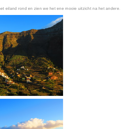
et eiland rond en zien we het ene mooie uitzicht na het andere.