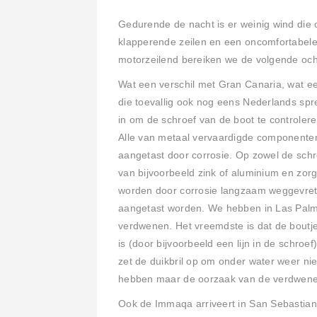
Gedurende de nacht is er weinig wind die o
klapperende zeilen en een oncomfortabele 
motorzeilend bereiken we de volgende oc
Wat een verschil met Gran Canaria, wat e
die toevallig ook nog eens Nederlands spr
in om de schroef van de boot te controleren
Alle van metaal vervaardigde componente
aangetast door corrosie. Op zowel de sch
van bijvoorbeeld zink of aluminium en zo
worden door corrosie langzaam weggevrete
aangetast worden. We hebben in Las Palm
verdwenen. Het vreemdste is dat de boutje
is (door bijvoorbeeld een lijn in de schro
zet de duikbril op om onder water weer n
hebben maar de oorzaak van de verdwenen 
Ook de Immaqa arriveert in San Sebastian 