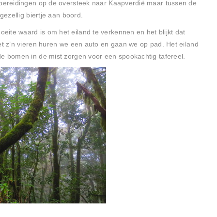
orbereidingen op de oversteek naar Kaapverdië maar tussen de
gezellig biertje aan boord.
ite waard is om het eiland te verkennen en het blijkt dat
Met z’n vieren huren we een auto en gaan we op pad. Het eiland
de bomen in de mist zorgen voor een spookachtig tafereel.