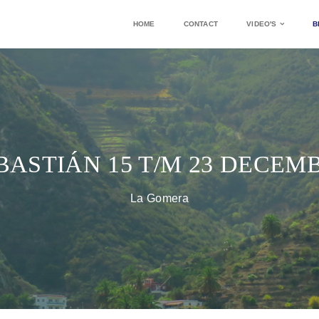
HOME
CONTACT
VIDEO'S
B
BASTIÁN 15 T/M 23 DECEMB
La Gomera