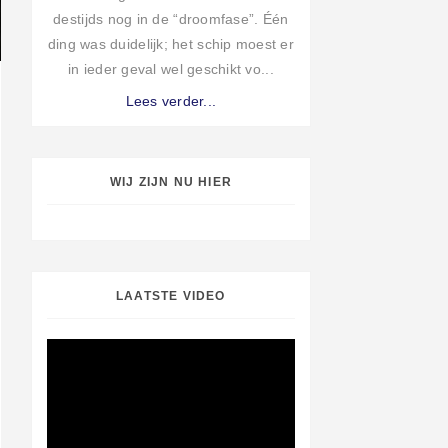
destijds nog in de “droomfase”. Één
ding was duidelijk; het schip moest er
in ieder geval wel geschikt vo...
Lees verder...
WIJ ZIJN NU HIER
LAATSTE VIDEO