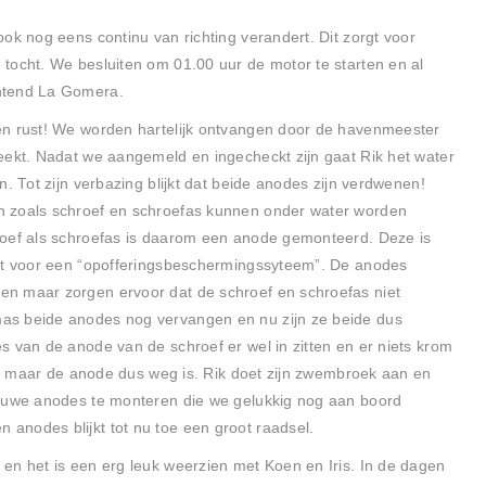
ok nog eens continu van richting verandert. Dit zorgt voor
tocht. We besluiten om 01.00 uur de motor te starten en al
htend La Gomera.
en rust! We worden hartelijk ontvangen door de havenmeester
eekt. Nadat we aangemeld en ingecheckt zijn gaat Rik het water
. Tot zijn verbazing blijkt dat beide anodes zijn verdwenen!
n zoals schroef en schroefas kunnen onder water worden
roef als schroefas is daarom een anode gemonteerd. Deze is
rgt voor een “opofferingsbeschermingssyteem”. De anodes
n maar zorgen ervoor dat de schroef en schroefas niet
as beide anodes nog vervangen en nu zijn ze beide dus
s van de anode van de schroef er wel in zitten en er niets krom
ef) maar de anode dus weg is. Rik doet zijn zwembroek aan en
ieuwe anodes te monteren die we gelukkig nog aan boord
anodes blijkt tot nu toe een groot raadsel.
en het is een erg leuk weerzien met Koen en Iris. In de dagen