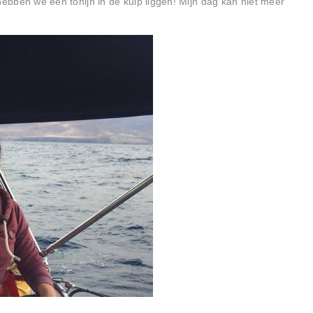
r hebben we een tonijn in de kuip liggen! Mijn dag kan niet meer