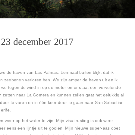
m 23 december 2017
 we de haven van Las Palmas. Eenmaal buiten blijkt dat ik
jn zeebenen verloren ben. We zijn amper de haven uit en ik
en we tegen de wind in op de motor en er staat een vervelende
 zetten naar La Gomera en kunnen zeilen gaat het gelukkig al
 door te varen en in één keer door te gaan naar San Sebastian
erife.
 weer op het water te zijn. Mijn visuitrusting is ook weer
er eens een lijntje uit te gooien. Mijn nieuwe super-aas doet