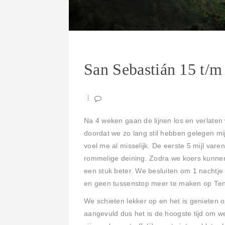
San Sebastián 15 t/
Na 4 weken gaan de lijnen los en verlaten
doordat we zo lang stil hebben gelegen mi
voel me al misselijk. De eerste 5 mijl var
rommelige deining. Zodra we koers kunnen
een stuk beter. We besluiten om 1 nachtje
en geen tussenstop meer te maken op Ten
We schieten lekker op en het is genieten om
aangevuld dus het is de hoogste tijd om we