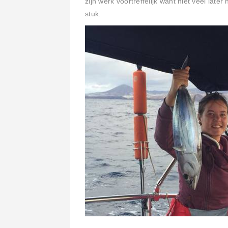
zijn werk voortreffelijk want niet veel late
stuk.