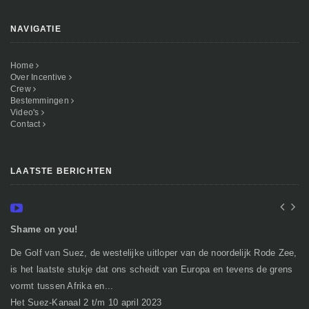
NAVIGATIE
Home
Over Incentive
Crew
Bestemmingen
Video's
Contact
LAATSTE BERICHTEN
Shame on you!
In
De Golf van Suez, de westelijke uitloper van de noordelijk Rode Zee,
Ge
is het laatste stukje dat ons scheidt van Europa en tevens de grens
mi
vormt tussen Afrika en...
gr
Het Suez-Kanaal 2 t/m 10 april 2023
So