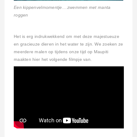
Een kippenvelmomentje....zwemmen met manta
roggen
Het is erg indrukwekkend om met deze majestueuze
en gracieuze dieren in het water te zijn. We zoeken ze
meerdere malen op tijdens onze tijd op Maupiti
maakten hier het volgende filmpje van.