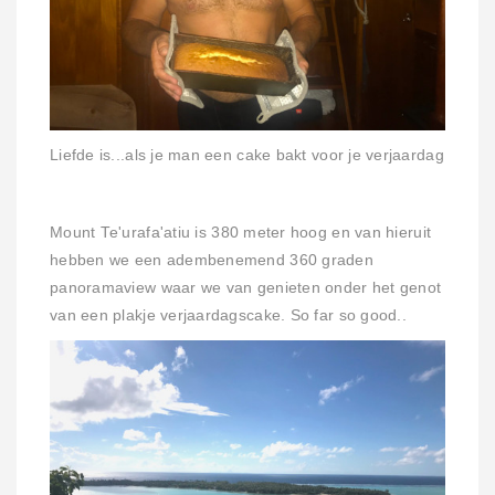
Liefde is...als je man een cake bakt voor je verjaardag
Mount
Te'urafa'atiu
is 380 meter hoog en van hieruit
hebben we een adembenemend 360 graden
panoramaview waar we van genieten onder het genot
van een plakje verjaardagscake. So far so good..