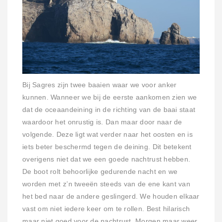
Bij Sagres zijn twee baaien waar we voor anker
kunnen. Wanneer we bij de eerste aankomen zien we
dat de oceaandeining in de richting van de baai staat
waardoor het onrustig is. Dan maar door naar de
volgende. Deze ligt wat verder naar het oosten en is
iets beter beschermd tegen de deining. Dit betekent
overigens niet dat we een goede nachtrust hebben.
De boot rolt behoorlijke gedurende nacht en we
worden met z’n tweeën steeds van de ene kant van
het bed naar de andere geslingerd. We houden elkaar
vast om niet iedere keer om te rollen. Best hilarisch
maar niet goed voor de nachtrust. Morgen maar weer