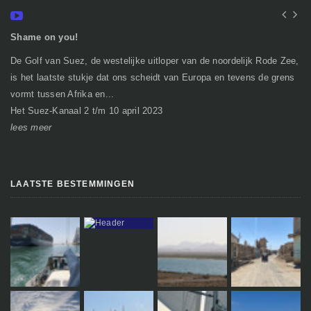
Shame on you!
In
De Golf van Suez, de westelijke uitloper van de noordelijk Rode Zee,
Ge
is het laatste stukje dat ons scheidt van Europa en tevens de grens
mi
vormt tussen Afrika en...
gr
Het Suez-Kanaal 2 t/m 10 april 2023
So
lees meer
le
LAATSTE BESTEMMINGEN