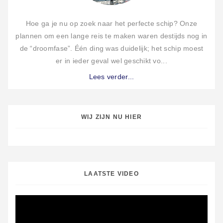
Hoe ga je nu op zoek naar het perfecte schip? Onze
plannen om een lange reis te maken waren destijds nog in
de “droomfase”. Één ding was duidelijk; het schip moest
er in ieder geval wel geschikt vo...
Lees verder...
WIJ ZIJN NU HIER
LAATSTE VIDEO