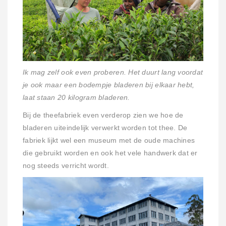
Ik mag zelf ook even proberen. Het duurt lang voordat
je ook maar een bodempje bladeren bij elkaar hebt,
laat staan 20 kilogram bladeren.
Bij de theefabriek even verderop zien we hoe de
bladeren uiteindelijk verwerkt worden tot thee. De
fabriek lijkt wel een museum met de oude machines
die gebruikt worden en ook het vele handwerk dat er
nog steeds verricht wordt.