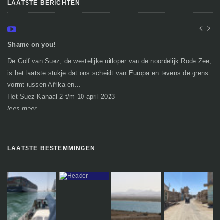
LAATSTE BERICHTEN
Shame on you!
In
De Golf van Suez, de westelijke uitloper van de noordelijk Rode Zee,
Ge
is het laatste stukje dat ons scheidt van Europa en tevens de grens
mi
vormt tussen Afrika en...
gr
Het Suez-Kanaal 2 t/m 10 april 2023
So
lees meer
le
LAATSTE BESTEMMINGEN