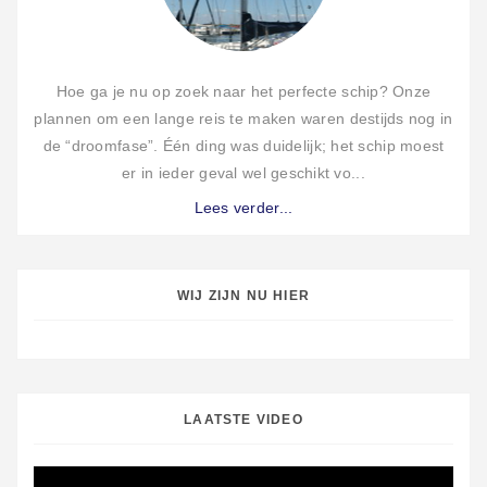
Hoe ga je nu op zoek naar het perfecte schip? Onze
plannen om een lange reis te maken waren destijds nog in
de “droomfase”. Één ding was duidelijk; het schip moest
er in ieder geval wel geschikt vo...
Lees verder...
WIJ ZIJN NU HIER
LAATSTE VIDEO