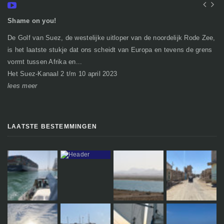
Shame on you!
In
De Golf van Suez, de westelijke uitloper van de noordelijk Rode Zee,
Ge
is het laatste stukje dat ons scheidt van Europa en tevens de grens
mi
vormt tussen Afrika en...
gr
Het Suez-Kanaal 2 t/m 10 april 2023
So
lees meer
le
LAATSTE BESTEMMINGEN