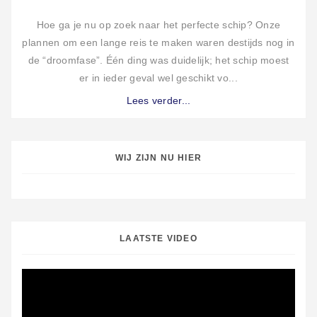
Hoe ga je nu op zoek naar het perfecte schip? Onze
plannen om een lange reis te maken waren destijds nog in
de “droomfase”. Één ding was duidelijk; het schip moest
er in ieder geval wel geschikt vo...
Lees verder...
WIJ ZIJN NU HIER
LAATSTE VIDEO