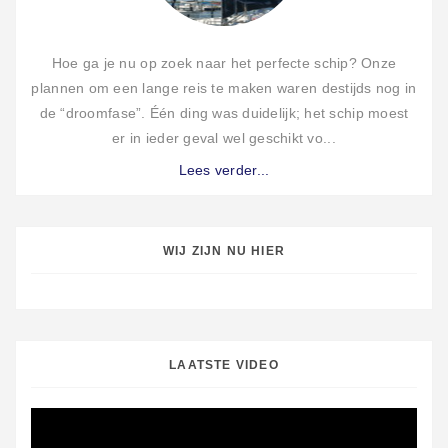
Hoe ga je nu op zoek naar het perfecte schip? Onze
plannen om een lange reis te maken waren destijds nog in
de “droomfase”. Één ding was duidelijk; het schip moest
er in ieder geval wel geschikt vo...
Lees verder...
WIJ ZIJN NU HIER
LAATSTE VIDEO