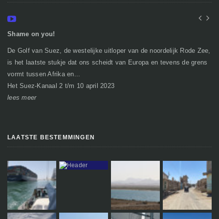
Shame on you!
In
De Golf van Suez, de westelijke uitloper van de noordelijk Rode Zee,
Ge
is het laatste stukje dat ons scheidt van Europa en tevens de grens
mi
vormt tussen Afrika en...
gr
Het Suez-Kanaal 2 t/m 10 april 2023
So
lees meer
le
LAATSTE BESTEMMINGEN