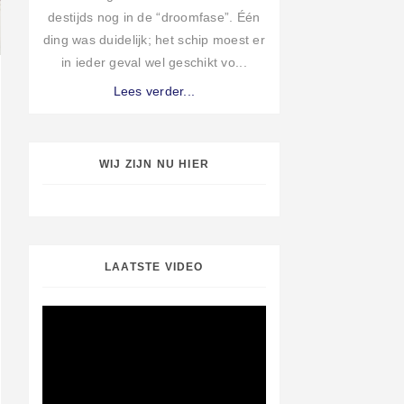
destijds nog in de “droomfase”. Één
ding was duidelijk; het schip moest er
in ieder geval wel geschikt vo...
Lees verder...
WIJ ZIJN NU HIER
LAATSTE VIDEO