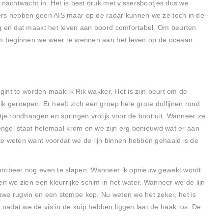
 nachtwacht in. Het is best druk met vissersbootjes dus we
ers hebben geen AIS maar op de radar kunnen we ze toch in de
og en dat maakt het leven aan boord comfortabel. Om beurten
aam beginnen we weer te wennen aan het leven op de oceaan.
egint te worden maak ik Rik wakker. Het is zijn beurt om de
k geroepen. Er heeft zich een groep hele grote dolfijnen rond
tje rondhangen en springen vrolijk voor de boot uit. Wanneer ze
hengel staat helemaal krom en we zijn erg benieuwd wat er aan
e weten want voordat we de lijn binnen hebben gehaald is de
probeer nog even te slapen. Wanneer ik opnieuw gewekt wordt
en we zien een kleurrijke schim in het water. Wanneer we de lijn
uwe rugvin en een stompe kop. Nu weten we het zeker, het is
adat we de vis in de kuip hebben liggen laat de haak los. De