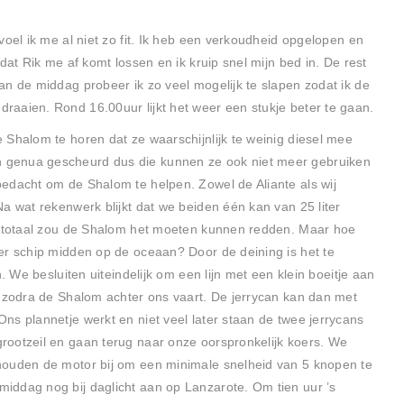
voel ik me al niet zo fit. Ik heb een verkoudheid opgelopen en
dat Rik me af komt lossen en ik kruip snel mijn bed in. De rest
an de middag probeer ik zo veel mogelijk te slapen zodat ik de
aaien. Rond 16.00uur lijkt het weer een stukje beter te gaan.
 Shalom te horen dat ze waarschijnlijk te weinig diesel mee
 genua gescheurd dus die kunnen ze ook niet meer gebruiken
edacht om de Shalom te helpen. Zowel de Aliante als wij
a wat rekenwerk blijkt dat we beiden één kan van 25 liter
in totaal zou de Shalom het moeten kunnen redden. Maar hoe
er schip midden op de oceaan? Door de deining is het te
n. We besluiten uiteindelijk om een lijn met een klein boeitje aan
n zodra de Shalom achter ons vaart. De jerrycan kan dan met
ns plannetje werkt en niet veel later staan de twee jerrycans
rootzeil en gaan terug naar onze oorspronkelijk koers. We
houden de motor bij om een minimale snelheid van 5 knopen te
iddag nog bij daglicht aan op Lanzarote. Om tien uur ’s