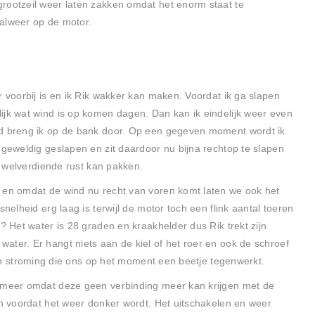
rootzeil weer laten zakken omdat het enorm staat te
alweer op de motor.
r voorbij is en ik Rik wakker kan maken. Voordat ik ga slapen
ijk wat wind is op komen dagen. Dan kan ik eindelijk weer even
nd breng ik op de bank door. Op een gegeven moment wordt ik
 geweldig geslapen en zit daardoor nu bijna rechtop te slapen
jn welverdiende rust kan pakken.
j en omdat de wind nu recht van voren komt laten we ook het
snelheid erg laag is terwijl de motor toch een flink aantal toeren
n? Het water is 28 graden en kraakhelder dus Rik trekt zijn
ater. Er hangt niets aan de kiel of het roer en ook de schroef
d en stroming die ons op het moment een beetje tegenwerkt.
t meer omdat deze geen verbinding meer kan krijgen met de
en voordat het weer donker wordt. Het uitschakelen en weer