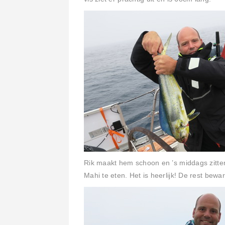
Rik maakt hem schoon en ’s middags zitte
Mahi te eten. Het is heerlijk! De rest be