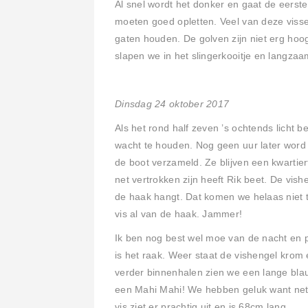
Al snel wordt het donker en gaat de eerste
moeten goed opletten. Veel van deze viss
gaten houden. De golven zijn niet erg ho
slapen we in het slingerkooitje en langz
Dinsdag 24 oktober 2017
Als het rond half zeven ’s ochtends licht b
wacht te houden. Nog geen uur later word i
de boot verzameld. Ze blijven een kwartier
net vertrokken zijn heeft Rik beet. De vis
de haak hangt. Dat komen we helaas niet t
vis al van de haak. Jammer!
Ik ben nog best wel moe van de nacht en 
is het raak. Weer staat de vishengel krom 
verder binnenhalen zien we een lange bla
een Mahi Mahi! We hebben geluk want net n
vis ziet er prachtig uit en is 68cm lang.