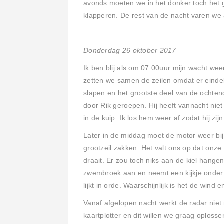
avonds moeten we in het donker toch het g
klapperen. De rest van de nacht varen we 
Donderdag 26 oktober 2017
Ik ben blij als om 07.00uur mijn wacht wee
zetten we samen de zeilen omdat er eindel
slapen en het grootste deel van de ochte
door Rik geroepen. Hij heeft vannacht niet
in de kuip. Ik los hem weer af zodat hij zi
Later in de middag moet de motor weer bi
grootzeil zakken. Het valt ons op dat onze 
draait. Er zou toch niks aan de kiel hange
zwembroek aan en neemt een kijkje onder w
lijkt in orde. Waarschijnlijk is het de win
Vanaf afgelopen nacht werkt de radar nie
kaartplotter en dit willen we graag oploss