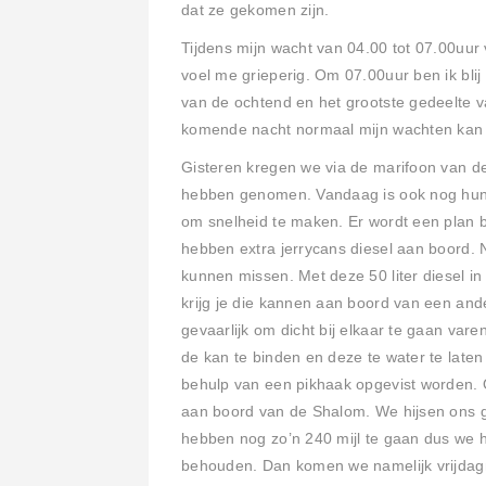
dat ze gekomen zijn.
Tijdens mijn wacht van 04.00 tot 07.00uur 
voel me grieperig. Om 07.00uur ben ik blij 
van de ochtend en het grootste gedeelte v
komende nacht normaal mijn wachten kan dr
Gisteren kregen we via de marifoon van de
hebben genomen. Vandaag is ook nog hun
om snelheid te maken. Er wordt een plan b
hebben extra jerrycans diesel aan boord. N
kunnen missen. Met deze 50 liter diesel 
krijg je die kannen aan boord van een and
gevaarlijk om dicht bij elkaar te gaan vare
de kan te binden en deze te water te late
behulp van een pikhaak opgevist worden. O
aan boord van de Shalom. We hijsen ons g
hebben nog zo’n 240 mijl te gaan dus we 
behouden. Dan komen we namelijk vrijdagm