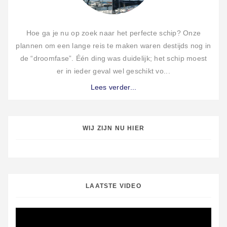
Hoe ga je nu op zoek naar het perfecte schip? Onze
plannen om een lange reis te maken waren destijds nog in
de “droomfase”. Één ding was duidelijk; het schip moest
er in ieder geval wel geschikt vo...
Lees verder...
WIJ ZIJN NU HIER
LAATSTE VIDEO