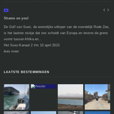
Shame on you!
In
De Golf van Suez, de westelijke uitloper van de noordelijk Rode Zee,
Ge
is het laatste stukje dat ons scheidt van Europa en tevens de grens
mi
vormt tussen Afrika en...
gr
Het Suez-Kanaal 2 t/m 10 april 2023
So
lees meer
le
LAATSTE BESTEMMINGEN