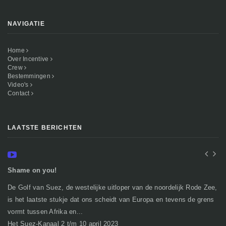
NAVIGATIE
Home
Over Incentive
Crew
Bestemmingen
Video's
Contact
LAATSTE BERICHTEN
Shame on you!
In
De Golf van Suez, de westelijke uitloper van de noordelijk Rode Zee,
Ge
is het laatste stukje dat ons scheidt van Europa en tevens de grens
mi
vormt tussen Afrika en...
gr
Het Suez-Kanaal 2 t/m 10 april 2023
So