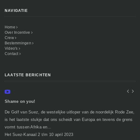
NAVIGATIE
Home
Over Incentive
Crew
Bestemmingen
Video's
Contact
LAATSTE BERICHTEN
Shame on you!
In
De Golf van Suez, de westelijke uitloper van de noordelijk Rode Zee,
Ge
is het laatste stukje dat ons scheidt van Europa en tevens de grens
mi
vormt tussen Afrika en...
gr
Het Suez-Kanaal 2 t/m 10 april 2023
So