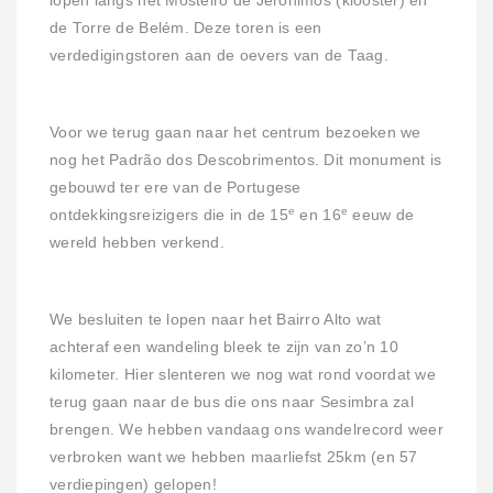
lopen langs het Mosteiro de Jerónimos (klooster) en
de Torre de Belém. Deze toren is een
verdedigingstoren aan de oevers van de Taag.
Voor we terug gaan naar het centrum bezoeken we
nog het Padrão dos Descobrimentos. Dit monument is
gebouwd ter ere van de Portugese
e
e
ontdekkingsreizigers die in de 15
en 16
eeuw de
wereld hebben verkend.
We besluiten te lopen naar het Bairro Alto wat
achteraf een wandeling bleek te zijn van zo’n 10
kilometer. Hier slenteren we nog wat rond voordat we
terug gaan naar de bus die ons naar Sesimbra zal
brengen. We hebben vandaag ons wandelrecord weer
verbroken want we hebben maarliefst 25km (en 57
verdiepingen) gelopen!