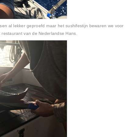
vissen al lekker geproefd maar het sushifestijn bewaren we voor
t restaurant van de Nederlandse Hans.