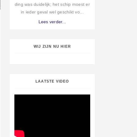
ding was duidelijk; het schip moest er
in ieder geval wel geschikt vo...
Lees verder...
WIJ ZIJN NU HIER
LAATSTE VIDEO