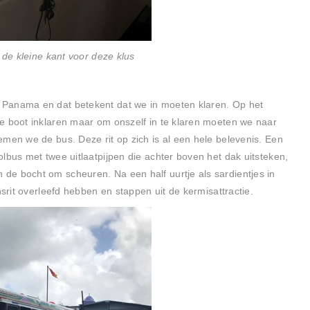
 de kleine kant voor deze klus
 Panama en dat betekent dat we in moeten klaren. Op het
e boot inklaren maar om onszelf in te klaren moeten we naar
emen we de bus. Deze rit op zich is al een hele belevenis. Een
lbus met twee uitlaatpijpen die achter boven het dak uitsteken,
de bocht om scheuren. Na een half uurtje als sardientjes in
nsrit overleefd hebben en stappen uit de kermisattractie.