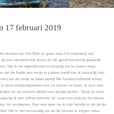
m 17 februari 2019
e verlaten de San Blas en gaan naar het vasteland van
 bij een aandewindse koers (in elk geval het eerste gedeelte
u. Het is me eigenlijk wat te onrustig om te vissen maar
 dat de Rafiki een tonijn te pakken heeft kan ik natuurlijk niet
innen om de vislijn te halen terwijl Rik hoofdschuddend achter
om in deze omstandigheden een vis binnen te halen. Ik kom met
 buiten en we moeten allebei een beetje lachen. “Maar je moet
, waarop ik een zelfverzekerde “ja” naar hem knik en het kleine
er zie verdwijnen. Niet veel later los ik mijn belofte in als de lijn
kke! Het is niet eenvoudig om de lijn binnen te krijgen maar