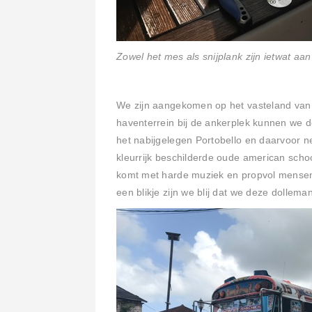
Zowel het mes als snijplank zijn ietwat aan
We zijn aangekomen op het vasteland van
haventerrein bij de ankerplek kunnen we d
het nabijgelegen Portobello en daarvoor n
kleurrijk beschilderde oude american schoo
komt met harde muziek en propvol mensen 
een blikje zijn we blij dat we deze dollema