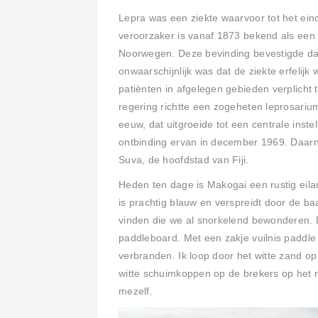
Lepra was een ziekte waarvoor tot het ei
veroorzaker is vanaf 1873 bekend als een 
Noorwegen. Deze bevinding bevestigde dat
onwaarschijnlijk was dat de ziekte erfelij
patiënten in afgelegen gebieden verplicht 
regering richtte een zogeheten leprosariu
eeuw, dat uitgroeide tot een centrale inste
ontbinding ervan in december 1969.
Daarn
Suva, de hoofdstad van Fiji.
Heden ten dage is Makogai een rustig eiland
is prachtig blauw en verspreidt door de ba
vinden die we al snorkelend bewonderen.
paddleboard. Met een zakje vuilnis paddle 
verbranden. Ik loop door het witte zand op
witte schuimkoppen op de brekers op het rif
mezelf.