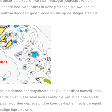
 het anker op en zeilen we naar Makogai (uitgesproken als
én andere boot voor anker in deze prachtige blauwe baai en
elkom door een groep kinderen die op de steiger staan te
eken daarna het dorpshoofd op. Ook hier dient namelijk een
an de chief. Deze sevusevu ceremonie kan in de boeken als
 paar woorden gepreveld, drie keer geklapt en het is geregeld.
alige lepra kolonie.