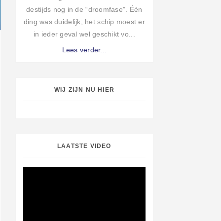
destijds nog in de “droomfase”. Één
ding was duidelijk; het schip moest er
in ieder geval wel geschikt vo...
Lees verder...
WIJ ZIJN NU HIER
LAATSTE VIDEO