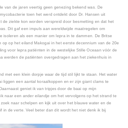
nde van de jaren veertig geen genezing bekend was. De
mycobacterie toen het werd ontdekt door Dr. Hansen uit
 de ziekte kon worden verspreid door besmetting en dat het
k was. Dit gaf een impuls aan wereldwijde maatregelen om
te isoleren als een manier om lepra in te dammen. De Britse
m op op het eiland Makogai in het eerste decennium van de 20e
lling voor lepra patiënten in de westelijke Stille Oceaan vóór de
a werden de patiënten overgedragen aan het ziekenhuis in
 met een klein dorpje waar de tijd stil lijkt te staan. Het water
ai liggen een aantal koraalkoppen en er zijn giant clams te
Daarnaast geniet ik van tripjes door de baai op mijn
ik naar een ander eilandje om het vervolgens op het strand te
 zoek naar schelpen en kijk uit over het blauwe water en de
 in de verte. Veel beter dan dit wordt het niet denk ik bij