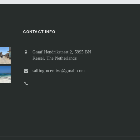
CONTACT INFO
Graaf Hendrikstraat 2, 5995 BN
Vertrek uit Suakin, of toch niet?
Kessel, The Netherlands
Aangekomen in Sudan
Na slechts twee nachten in Suakin
Van de ooit florerende handelspost
sailingincentive@gmail.com
houden we het voor gezien en
resten slechts nog ruïnes.
besluiten we weer een stukje verder
Bij het binnenvaren passeren we “o
noord te gaan. De ankerplek bij Marsa
Suakin Island” waarop geen enkel
n...
gebouw meer comple...
Marsa Inkeifal 18 t/m 20 maart 2023
Suakin 15 t/m 17 maart 2023
lees meer
lees meer