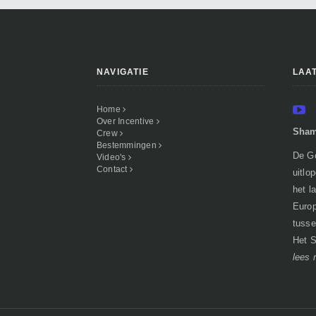
NAVIGATIE
LAA
Home
Over Incentive
Sham
Crew
Bestemmingen
De Go
Video's
Contact
uitlo
het l
Europ
tusse
Het S
lees 