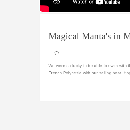
Magical Manta's in M
We were so lucky to be able to swim with 
French Polynesia with our sailing boat. H