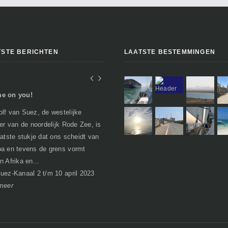
TSTE BERICHTEN
LAATSTE BESTEMMINGEN
e on you!
In Egypte of toch niet..
lf van Suez, de westelijke
Geen verhalen over woestijnen, farao's
per van de noordelijk Rode Zee, is
en piramides zoals je misschien zou
aatste stukje dat ons scheidt van
verwachten. Egypte heeft bij het
a en tevens de grens vormt
passeren van de grens al een nare
n Afrika en...
bijsma...
I
uez-Kanaal 2 t/m 10 april 2023
Soma Bay 21 maart t/m 1 april 2023
meer
lees meer