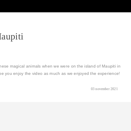
aupiti
these magical animals when we were on the island of Maupiti in
ope you enjoy the video as much as we enjoyed the experience!
03 november 2021