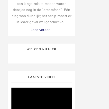
een lange reis te maken waren
destijds nog in de “droomfase”. Één
ding was duidelijk; het schip moest er
in ieder geval wel geschikt vo...
Lees verder...
WIJ ZIJN NU HIER
LAATSTE VIDEO