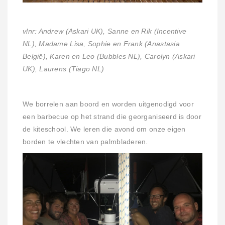
vlnr: Andrew (Askari UK), Sanne en Rik (Incentive
NL), Madame Lisa, Sophie en Frank (Anastasia
België), Karen en Leo (Bubbles NL), Carolyn (Askari
UK), Laurens (Tiago NL)
We borrelen aan boord en worden uitgenodigd voor
een barbecue op het strand die georganiseerd is door
de kiteschool. We leren die avond om onze eigen
borden te vlechten van palmbladeren.