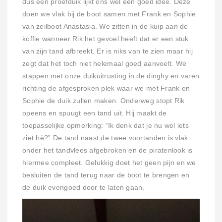
dus een proefduik lijkt ons wel een goed idee. Deze
doen we vlak bij de boot samen met Frank en Sophie
van zeilboot Anastasia. We zitten in de kuip aan de
koffie wanneer Rik het gevoel heeft dat er een stuk
van zijn tand afbreekt. Er is niks van te zien maar hij
zegt dat het toch niet helemaal goed aanvoelt. We
stappen met onze duikuitrusting in de dinghy en varen
richting de afgesproken plek waar we met Frank en
Sophie de duik zullen maken. Onderweg stopt Rik
opeens en spuugt een tand uit. Hij maakt de
toepasselijke opmerking: “Ik denk dat je nu wel iets
ziet hè?” De tand naast de twee voortanden is vlak
onder het tandvlees afgebroken en de piratenlook is
hiermee compleet. Gelukkig doet het geen pijn en we
besluiten de tand terug naar de boot te brengen en
de duik evengoed door te laten gaan.