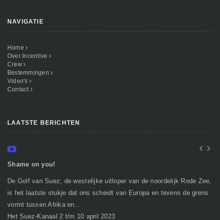
NAVIGATIE
Home
Over Incentive
Crew
Bestemmingen
Video's
Contact
LAATSTE BERICHTEN
Shame on you!
In
De Golf van Suez, de westelijke uitloper van de noordelijk Rode Zee,
Ge
is het laatste stukje dat ons scheidt van Europa en tevens de grens
mi
vormt tussen Afrika en...
gr
Het Suez-Kanaal 2 t/m 10 april 2023
So