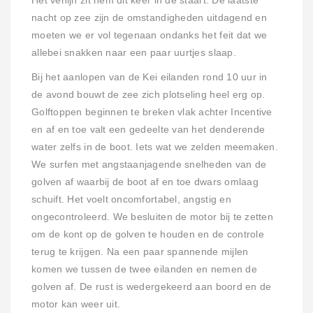
Het venijn zit hem dit keer in de staart. De laatste
nacht op zee zijn de omstandigheden uitdagend en
moeten we er vol tegenaan ondanks het feit dat we
allebei snakken naar een paar uurtjes slaap.
Bij het aanlopen van de Kei eilanden rond 10 uur in
de avond bouwt de zee zich plotseling heel erg op.
Golftoppen beginnen te breken vlak achter Incentive
en af en toe valt een gedeelte van het denderende
water zelfs in de boot. Iets wat we zelden meemaken.
We surfen met angstaanjagende snelheden van de
golven af waarbij de boot af en toe dwars omlaag
schuift. Het voelt oncomfortabel, angstig en
ongecontroleerd. We besluiten de motor bij te zetten
om de kont op de golven te houden en de controle
terug te krijgen. Na een paar spannende mijlen
komen we tussen de twee eilanden en nemen de
golven af. De rust is wedergekeerd aan boord en de
motor kan weer uit.