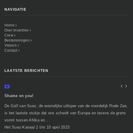
NAVIGATIE
Home
Over Incentive
Crew
Bestemmingen
Video's
Contact
LAATSTE BERICHTEN
Shame on you!
In
De Golf van Suez, de westelijke uitloper van de noordelijk Rode Zee,
Ge
is het laatste stukje dat ons scheidt van Europa en tevens de grens
mi
vormt tussen Afrika en...
gr
Het Suez-Kanaal 2 t/m 10 april 2023
So