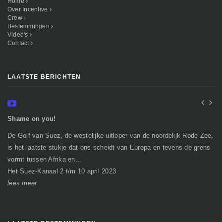
Home
Over Incentive
Crew
Bestemmingen
Video's
Contact
LAATSTE BERICHTEN
Shame on you!
In
De Golf van Suez, de westelijke uitloper van de noordelijk Rode Zee,
Ge
is het laatste stukje dat ons scheidt van Europa en tevens de grens
mi
vormt tussen Afrika en...
gr
Het Suez-Kanaal 2 t/m 10 april 2023
So
lees meer
le