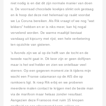
niet nodig is en dat dit zijn normale manier van doen
is. De voorraad chocolade koekjes slinkt ook gestaag
en ik hoop dat deze niet helemaal op raakt voordat
we La Coruna bereiken. Als Rik vraagt of we nog "wat
lekkers" hebben en er is niks meer, kan hij nogal
vervelend worden. De warme maaltijd bestaat
vandaag uit kipcurry met rijst; een hele verbetering
ten opzichte van gisteren.
's Avonds zijn we al op de helft van de tocht en de
tweede nacht gaat in. Dit keer zijn er geen dolfijnen
maar is het wel helder en zien we ontelbaar veel
sterren. Op een gegeven moment zie ik tijdens mijn
wacht een Franse catamaran op de AIS die op
ramkoers ligt. Ik roep Rik erbij en we proberen
meerdere malen contact te krijgen met de beste man
via de marifoon maar helaas zonder resultaat.
Aangezien deze Fransoos met ruim 15 knopen