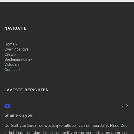
NAVIGATIE
Home
Over Incentive
Crew
Bestemmingen
Video's
Contact
LAATSTE BERICHTEN
Shame on you!
In
De Golf van Suez, de westelijke uitloper van de noordelijk Rode Zee,
Ge
is het laatste stukje dat ons scheidt van Europa en tevens de grens
mi