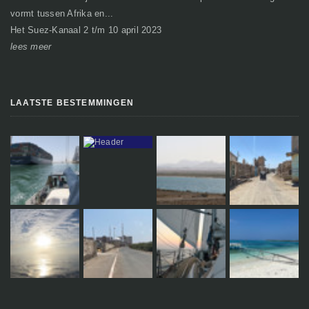
vormt tussen Afrika en...
gr
Het Suez-Kanaal 2 t/m 10 april 2023
So
lees meer
le
LAATSTE BESTEMMINGEN