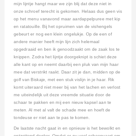
mijn lijntje hangt maar we zijn blij dat deze niet in
onze schroef terecht is gekomen. Helaas dus geen vis
op het menu vanavond maar aardappelpuree met kip
en ratatouille. Bij het opruimen van de vishengels
gebeurt er nog een klein ongelukje. Op de een of
andere manier heeft mijn lijn zich helemaal
opgedraaid en ben ik genoodzaakt om de zaak los te
knippen. Zodra het lijntje doorgeknipt is schiet deze
alle kant op en neemt daarbij een pluk van mijn haar
mee dat verstrikt raakt. Daar zit je dan, midden op de
golf van Biskaje, met een stuk vislijn in je haar. Rik
komt uiteraard niet meer bij van het lachen en verlost
me uiteindelijk uit deze vreemde situatie door de
schaar te pakken en mij een nieuw kapsel aan te
meten. Al met al valt de schade mee en hoeft de
tondeuse er niet aan te pas te komen.
De laatste nacht gaat in en opnieuw is het bewolkt en
ontzettend donker. Omdat er nu veel scheepvaart om