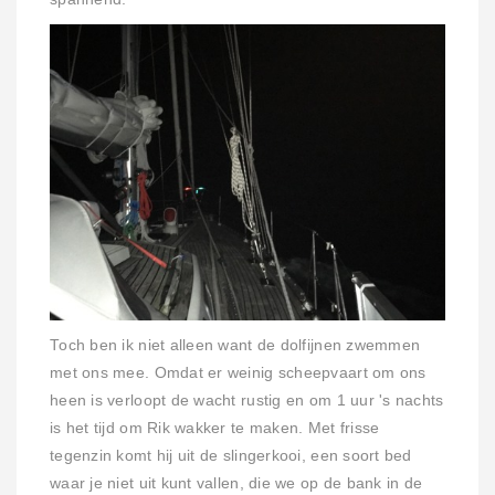
Toch ben ik niet alleen want de dolfijnen zwemmen
met ons mee. Omdat er weinig scheepvaart om ons
heen is verloopt de wacht rustig en om 1 uur 's nachts
is het tijd om Rik wakker te maken. Met frisse
tegenzin komt hij uit de slingerkooi, een soort bed
waar je niet uit kunt vallen, die we op de bank in de