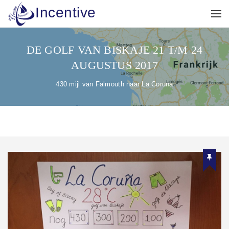
Incentive
DE GOLF VAN BISKAJE 21 T/M 24
AUGUSTUS 2017
430 mijl van Falmouth naar La Coruna