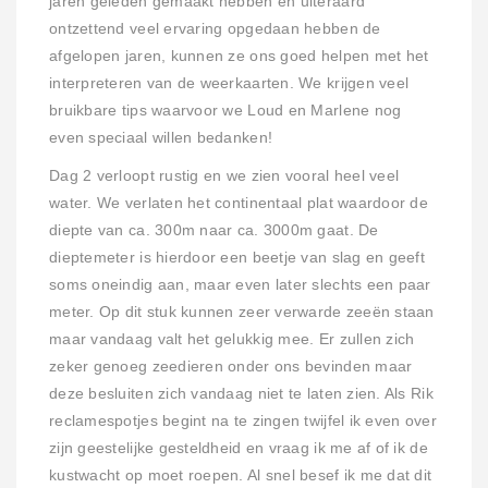
jaren geleden gemaakt hebben en uiteraard
ontzettend veel ervaring opgedaan hebben de
afgelopen jaren, kunnen ze ons goed helpen met het
interpreteren van de weerkaarten. We krijgen veel
bruikbare tips waarvoor we Loud en Marlene nog
even speciaal willen bedanken!
Dag 2 verloopt rustig en we zien vooral heel veel
water. We verlaten het continentaal plat waardoor de
diepte van ca. 300m naar ca. 3000m gaat. De
dieptemeter is hierdoor een beetje van slag en geeft
soms oneindig aan, maar even later slechts een paar
meter. Op dit stuk kunnen zeer verwarde zeeën staan
maar vandaag valt het gelukkig mee. Er zullen zich
zeker genoeg zeedieren onder ons bevinden maar
deze besluiten zich vandaag niet te laten zien. Als Rik
reclamespotjes begint na te zingen twijfel ik even over
zijn geestelijke gesteldheid en vraag ik me af of ik de
kustwacht op moet roepen. Al snel besef ik me dat dit