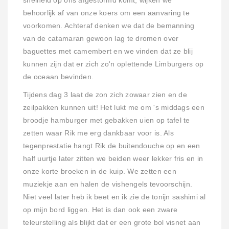
snelheid op ons afgestormd komt, wijken we
behoorlijk af van onze koers om een aanvaring te
voorkomen. Achteraf denken we dat de bemanning
van de catamaran gewoon lag te dromen over
baguettes met camembert en we vinden dat ze blij
kunnen zijn dat er zich zo'n oplettende Limburgers op
de oceaan bevinden.
Tijdens dag 3 laat de zon zich zowaar zien en de
zeilpakken kunnen uit! Het lukt me om 's middags een
broodje hamburger met gebakken uien op tafel te
zetten waar Rik me erg dankbaar voor is. Als
tegenprestatie hangt Rik de buitendouche op en een
half uurtje later zitten we beiden weer lekker fris en in
onze korte broeken in de kuip. We zetten een
muziekje aan en halen de vishengels tevoorschijn.
Niet veel later heb ik beet en ik zie de tonijn sashimi al
op mijn bord liggen. Het is dan ook een zware
teleurstelling als blijkt dat er een grote bol visnet aan