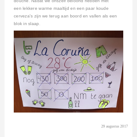
douche. Nadat we onszelf beloond hebben met
een lekkere warme maaltijd en een paar koude
cerveza's zijn we terug aan boord en vallen als een
blok in slaap.
29 augustus 2017