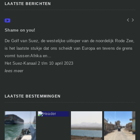
LAATSTE BERICHTEN
Shame on you!
In
De Golf van Suez, de westelijke uitloper van de noordelijk Rode Zee,
Ge
is het laatste stukje dat ons scheidt van Europa en tevens de grens
mi
vormt tussen Afrika en...
gr
Het Suez-Kanaal 2 t/m 10 april 2023
So
lees meer
le
LAATSTE BESTEMMINGEN