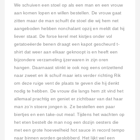
We schuiven een stoel op als een man en een vrouw
aan komen lopen en willen bestellen. De vrouw gaat
zitten maar de man schuift de stoel die wij hem net
aangeboden hebben nonchalant opzij en meldt dat hij
liever staat. De forse kerel met kistjes onder vol
getatoeëerde benen draagt een kapot gescheurd t-
shirt dat weer aan elkaar geknoopt is en heeft een
bijzondere verzameling ijzerwaren in zijn oren
hangen. Daarnaast stinkt ie ook nog eens ontzettend
naar zweet en ik schuif maar iets verder richting Rik
om deze ruige vent de plaats te geven die hij denkt
nodig te hebben. De vrouw die langs hem zit vind het
allemaal prachtig en geniet er zichtbaar van dat haar
man zo’n stoere jongen is. Ze bestellen een paar
biertjes en een take-out meal. Tijdens het wachten op
het eten bestelt de man nog een dozijn oesters die
met een grote hoeveelheid hot sauce in record tempo
naar binnen worden geslobberd. Het lijkt wel een