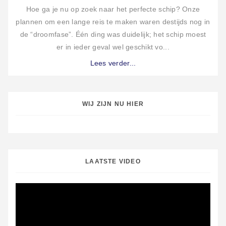
Hoe ga je nu op zoek naar het perfecte schip? Onze
plannen om een lange reis te maken waren destijds nog in
de “droomfase”. Één ding was duidelijk; het schip moest
er in ieder geval wel geschikt vo...
Lees verder...
WIJ ZIJN NU HIER
LAATSTE VIDEO