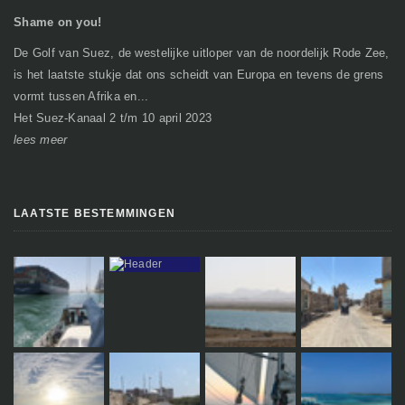
Shame on you!
In
De Golf van Suez, de westelijke uitloper van de noordelijk Rode Zee,
Ge
is het laatste stukje dat ons scheidt van Europa en tevens de grens
mi
vormt tussen Afrika en...
gr
Het Suez-Kanaal 2 t/m 10 april 2023
So
lees meer
le
LAATSTE BESTEMMINGEN