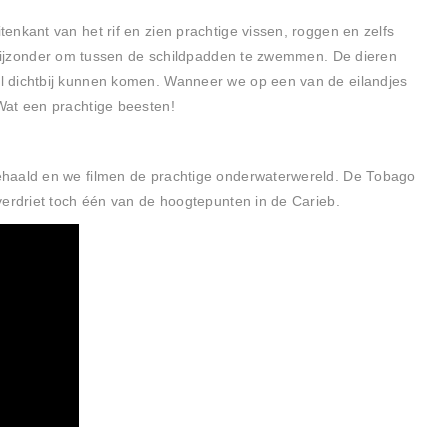
nkant van het rif en zien prachtige vissen, roggen en zelfs
d bijzonder om tussen de schildpadden te zwemmen. De dieren
l dichtbij kunnen komen. Wanneer we op een van de eilandjes
Wat een prachtige beesten!
ehaald en we filmen de prachtige onderwaterwereld. De Tobago
verdriet toch één van de hoogtepunten in de Carieb.