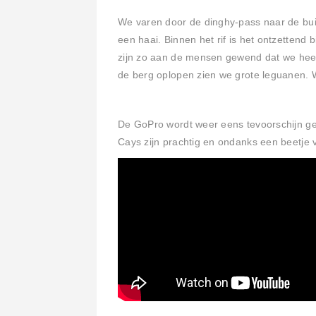
We varen door de dinghy-pass naar de buite
een haai. Binnen het rif is het ontzetten
zijn zo aan de mensen gewend dat we hee
de berg oplopen zien we grote leguanen. 
De GoPro wordt weer eens tevoorschijn g
Cays zijn prachtig en ondanks een beetje 