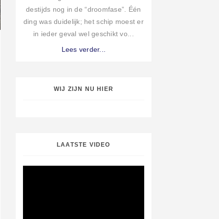
destijds nog in de “droomfase”. Één
ding was duidelijk; het schip moest er
in ieder geval wel geschikt vo...
Lees verder...
WIJ ZIJN NU HIER
LAATSTE VIDEO