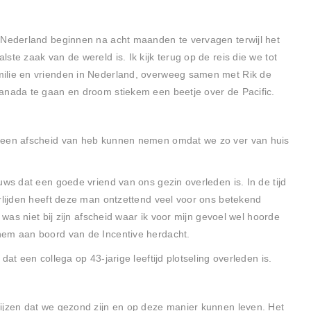
 Nederland beginnen na acht maanden te vervagen terwijl het
ste zaak van de wereld is. Ik kijk terug op de reis die we tot
ilie en vrienden in Nederland, overweeg samen met Rik de
anada te gaan en droom stiekem een beetje over de Pacific.
 geen afscheid van heb kunnen nemen omdat we zo ver van huis
uws dat een goede vriend van ons gezin overleden is. In de tijd
erlijden heeft deze man ontzettend veel voor ons betekend
k was niet bij zijn afscheid waar ik voor mijn gevoel wel hoorde
hem aan boord van de Incentive herdacht.
dat een collega op 43-jarige leeftijd plotseling overleden is.
ijzen dat we gezond zijn en op deze manier kunnen leven. Het