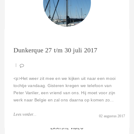
Hoe ga je nu op zoek naar het perfecte schip? Onze
plannen om een lange reis te maken waren destijds nog in
Dunkerque 27 t/m 30 juli 2017
de “droomfase”. Één ding was duidelijk; het schip moest
er in ieder geval wel geschikt vo...
Lees verder...
<p>Het weer zit mee en we kijken uit naar een mooi
tochtje vandaag. Gisteren kregen we telefoon van
Peter Vanlier, een vriend van ons. Hij moet voor zijn
WIJ ZIJN NU HIER
werk naar Belgie en zal ons daarna op komen zo...
Lees verder...
02 augustus 2017
LAATSTE VIDEO