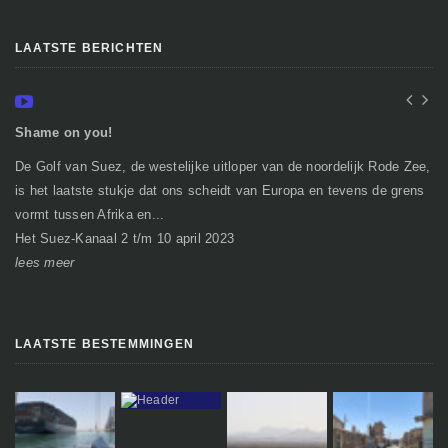
LAATSTE BERICHTEN
Shame on you!
In
De Golf van Suez, de westelijke uitloper van de noordelijk Rode Zee,
Ge
is het laatste stukje dat ons scheidt van Europa en tevens de grens
mi
vormt tussen Afrika en...
gr
Het Suez-Kanaal 2 t/m 10 april 2023
So
lees meer
le
LAATSTE BESTEMMINGEN