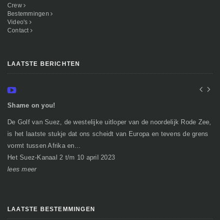
Crew
Bestemmingen
Video's
Contact
LAATSTE BERICHTEN
Shame on you!
In
De Golf van Suez, de westelijke uitloper van de noordelijk Rode Zee,
Ge
is het laatste stukje dat ons scheidt van Europa en tevens de grens
mi
vormt tussen Afrika en...
gr
Het Suez-Kanaal 2 t/m 10 april 2023
So
lees meer
le
LAATSTE BESTEMMINGEN