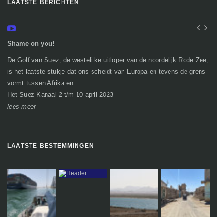
LAATSTE BERICHTEN
Shame on you!
In
De Golf van Suez, de westelijke uitloper van de noordelijk Rode Zee,
Ge
is het laatste stukje dat ons scheidt van Europa en tevens de grens
mi
vormt tussen Afrika en...
gr
Het Suez-Kanaal 2 t/m 10 april 2023
So
lees meer
le
LAATSTE BESTEMMINGEN