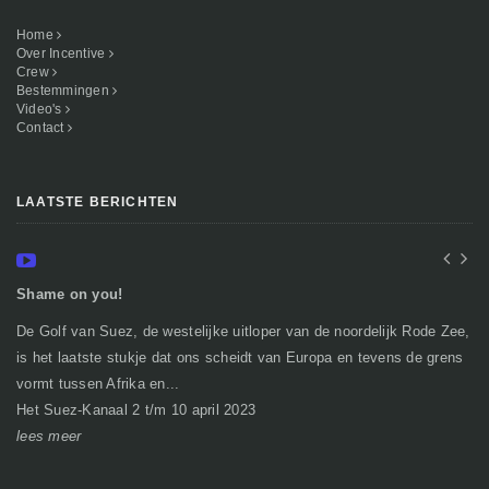
Home
Over Incentive
Crew
Bestemmingen
Video's
Contact
LAATSTE BERICHTEN
Shame on you!
In
De Golf van Suez, de westelijke uitloper van de noordelijk Rode Zee,
Ge
is het laatste stukje dat ons scheidt van Europa en tevens de grens
mi
vormt tussen Afrika en...
gr
Het Suez-Kanaal 2 t/m 10 april 2023
So
lees meer
le