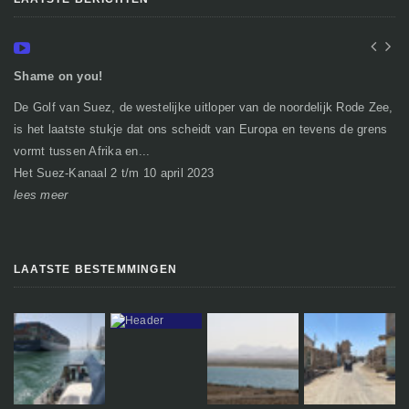
Shame on you!
In
De Golf van Suez, de westelijke uitloper van de noordelijk Rode Zee,
Ge
is het laatste stukje dat ons scheidt van Europa en tevens de grens
mi
vormt tussen Afrika en...
gr
Het Suez-Kanaal 2 t/m 10 april 2023
So
lees meer
le
LAATSTE BESTEMMINGEN