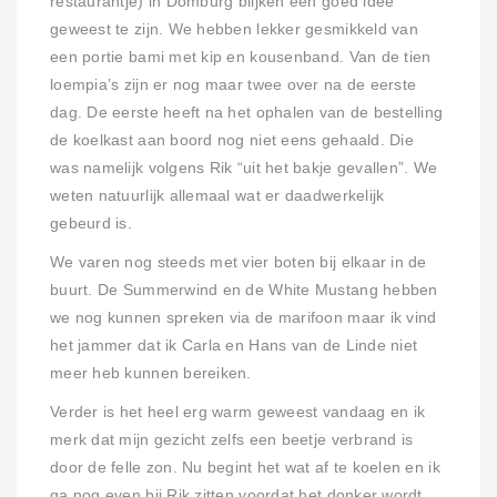
restaurantje) in Domburg blijken een goed idee
geweest te zijn. We hebben lekker gesmikkeld van
een portie bami met kip en kousenband. Van de tien
loempia’s zijn er nog maar twee over na de eerste
dag. De eerste heeft na het ophalen van de bestelling
de koelkast aan boord nog niet eens gehaald. Die
was namelijk volgens Rik “uit het bakje gevallen”. We
weten natuurlijk allemaal wat er daadwerkelijk
gebeurd is.
We varen nog steeds met vier boten bij elkaar in de
buurt. De Summerwind en de White Mustang hebben
we nog kunnen spreken via de marifoon maar ik vind
het jammer dat ik Carla en Hans van de Linde niet
meer heb kunnen bereiken.
Verder is het heel erg warm geweest vandaag en ik
merk dat mijn gezicht zelfs een beetje verbrand is
door de felle zon. Nu begint het wat af te koelen en ik
ga nog even bij Rik zitten voordat het donker wordt.