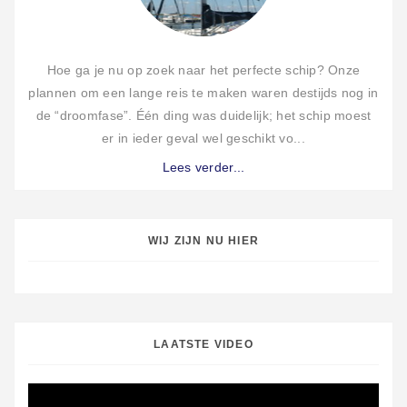
Hoe ga je nu op zoek naar het perfecte schip? Onze
plannen om een lange reis te maken waren destijds nog in
de “droomfase”. Één ding was duidelijk; het schip moest
er in ieder geval wel geschikt vo...
Lees verder...
WIJ ZIJN NU HIER
LAATSTE VIDEO