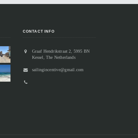
CONTACT INFO
Graaf Hendrikstraat 2, 5995 BN
Vertrek uit Suakin, of toch niet?
Kessel, The Netherlands
Aangekomen in Sudan
Na slechts twee nachten in Suakin
Van de ooit florerende handelspost
sailingincentive@gmail.com
houden we het voor gezien en
resten slechts nog ruïnes.
besluiten we weer een stukje verder
Bij het binnenvaren passeren we “o
noord te gaan. De ankerplek bij Marsa
Suakin Island” waarop geen enkel
n...
gebouw meer comple...
Marsa Inkeifal 18 t/m 20 maart 2023
Suakin 15 t/m 17 maart 2023
lees meer
lees meer