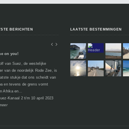
TSTE BERICHTEN
LAATSTE BESTEMMINGEN
e on you!
In Egypte of toch niet..
lf van Suez, de westelijke
Geen verhalen over woestijnen, farao's
per van de noordelijk Rode Zee, is
en piramides zoals je misschien zou
aatste stukje dat ons scheidt van
verwachten. Egypte heeft bij het
a en tevens de grens vormt
passeren van de grens al een nare
n Afrika en...
bijsma...
I
uez-Kanaal 2 t/m 10 april 2023
Soma Bay 21 maart t/m 1 april 2023
meer
lees meer