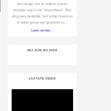
een lange reis te maken waren
destijds nog in de “droomfase”. Één
ding was duidelijk; het schip moest er
in ieder geval wel geschikt vo...
Lees verder...
WIJ ZIJN NU HIER
LAATSTE VIDEO