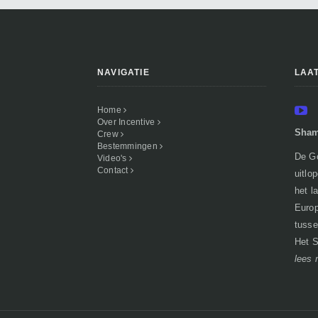
NAVIGATIE
LAA
Home
Over Incentive
Sham
Crew
Bestemmingen
De Go
Video's
Contact
uitlo
het l
Europ
tusse
Het S
lees 