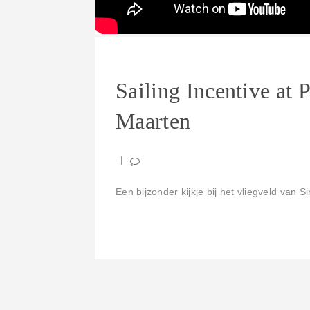
Sailing Incentive at P
Maarten
Een bijzonder kijkje bij het vliegveld van S