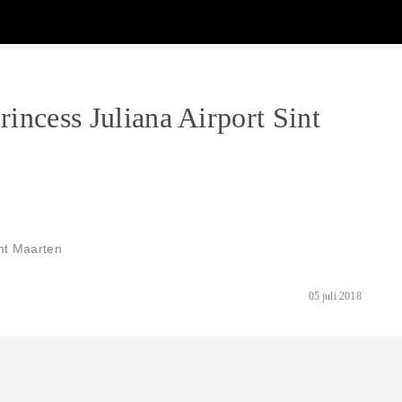
rincess Juliana Airport Sint
int Maarten
05 juli 2018